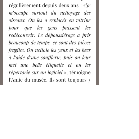
régulièrement depuis deux ans : «
Je 
m’occupe surtout du nettoyage des 
oiseaux. On les a replacés en vitrine 
pour que les gens puissent les 
redécouvrir. Le dépoussiérage a pris 
beaucoup de temps, ce sont des pièces 
fragiles. On nettoie les yeux et les becs 
à l’aide d’une soufflerie, puis on leur 
met une belle étiquette et on les 
répertorie sur un logiciel
 », témoigne 
l’Amie du musée. Ils sont toujours 5 
à 6 à travailler de concert avec les 
équipes du lieu.
Bien qu’elle n’ait pas complètement 
fini d’être inventoriée, la collection 
est estimée à 6800 spécimens. «
C'est 
la plus plus intéressante de toutes
», 
s'exclame Romain Saffré. La 