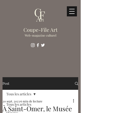
Coupe-File Art
Web-magazine culturel
Post
Tous les articles
20 sept. 2023
6 min de lecture
Tous les articles
À Saint-Omer, le Musée
Œuvres