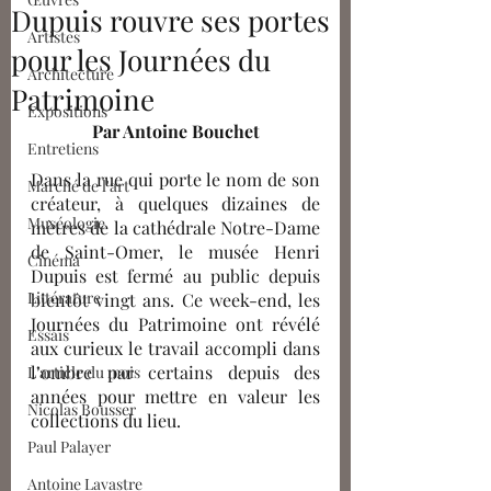
Dupuis rouvre ses portes
Artistes
pour les Journées du
Architecture
Patrimoine
Expositions
Par Antoine Bouchet
Entretiens
Dans la rue qui porte le nom de son 
Marché de l'art
créateur, à quelques dizaines de 
Muséologie
mètres de la cathédrale Notre-Dame 
de Saint-Omer, le musée Henri 
Cinéma
Dupuis est fermé au public depuis 
Littérature
bientôt vingt ans. Ce week-end, les 
Journées du Patrimoine ont révélé 
Essais
aux curieux le travail accompli dans 
l’ombre par certains depuis des 
L'article du mois
années pour mettre en valeur les 
Nicolas Bousser
collections du lieu.
Paul Palayer
Antoine Lavastre