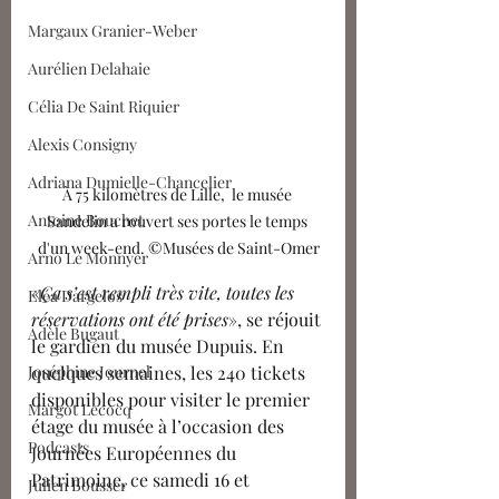
Margaux Granier-Weber
Aurélien Delahaie
Célia De Saint Riquier
Alexis Consigny
Adriana Dumielle-Chancelier
À 75 kilomètres de Lille,  le musée 
Antoine Bouchet
Sandelin a rouvert ses portes le temps 
d'un week-end. ©Musées de Saint-Omer
Arno Le Monnyer
«
Ça s’est rempli très vite, toutes les 
Eléa Dargelos
réservations ont été prises
», se réjouit 
Adèle Bugaut
le gardien du musée Dupuis. En 
Joséphine Journel
quelques semaines, les 240 tickets 
disponibles pour visiter le premier 
Margot Lecocq
étage du musée à l’occasion des 
Podcasts
Journées Européennes du 
Patrimoine, ce samedi 16 et 
Julien Bousser