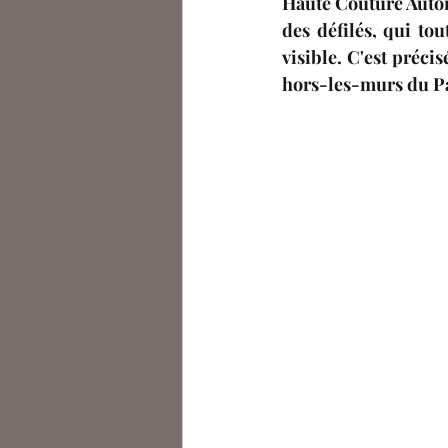
Haute Couture Autom
Célia De Saint Riquier
A
des défilés, qui to
visible. C'est préci
hors-les-murs du Pal
Arno Le Monnyer
Eléa 
Podcasts
Julien Bousser