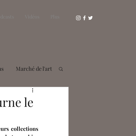
dcasts
Vidéos
Plus
ns
Marché de l'art
s Bousser
rne le
aie
rs collections 