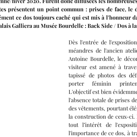
ne/hiver 2020. Furent donc diffusées les nombreuses
lexis Consigny
Adriana Dumielle-Chancelier
A
utes présentent un point commun : prises de face, le d
sément ce dos toujours caché qui est mis à l'honneur da
ais Galliera au Musée Bourdelle : Back Side / Dos à la
Dargelos
Adèle Bugaut
Joséphine Journel
M
Dès l'entrée de l'exposition
méandres de l'ancien ateli
Solène Feix
Antoine Bourdelle, le décor 
visiteur est amené à trave
tapissé de photos des déf
porter féminin printem
L'objectif est bien évidemm
l'absence totale de prises de 
des vêtements, pourtant élé
la construction de ceux-ci. Et
tout l’intérêt de l'exposi
l'importance de ce dos, à tr