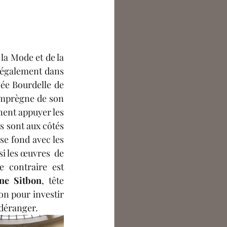
la Mode et de la 
 également dans 
sée Bourdelle de 
imprègne de son 
ent appuyer les 
 sont aux côtés 
se fond avec les 
si les œuvres  de 
 contraire est 
ine Sitbon
, tête 
on pour investir 
 déranger. 