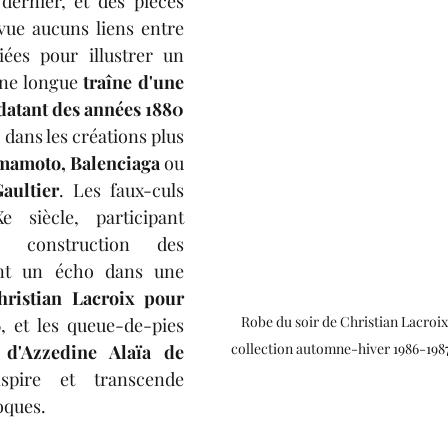
dernier, et des pièces 
vue aucuns liens entre 
iées pour illustrer un 
une longue 
traîne d'une 
 datant des années 1880
dans les créations plus 
mamoto, Balenciaga 
ou 
aultier
. Les faux-culs 
siècle, participant 
 construction des 
apparences, trouvent un écho dans une 
ristian Lacroix pour 
Robe du soir de Christian Lacroix
6
, et les queue-de-pies 
collection automne-hiver 1986-198
 d'Azzedine Alaïa de 
pire et transcende 
oques.