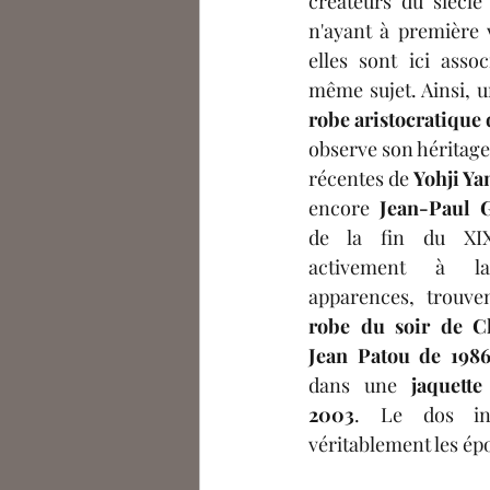
créateurs du siècle 
n'ayant à première 
elles sont ici assoc
même sujet. Ainsi, 
robe aristocratique
observe son héritage 
récentes de 
Yohji Ya
encore 
Jean-Paul G
de la fin du XIXe 
activement à la
robe du soir de Ch
Jean Patou de 198
dans une 
jaquette
2003
. Le dos ins
véritablement les ép