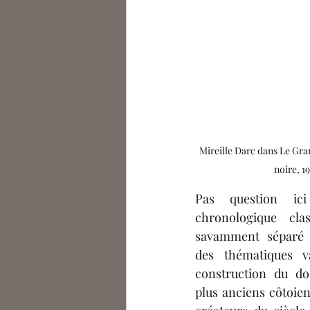
Mireille Darc dans Le Gra
noire, 1
Pas question ici 
chronologique clas
savamment séparé e
des thématiques va
construction du do
plus anciens côtoien