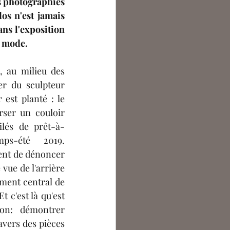
 photographies 
ntoine Bouchet
os n'est jamais 
ns l'exposition 
 mode. 
argot Lecocq
, au milieu des 
er du sculpteur 
est planté : le 
rser un couloir 
ilés de prêt-à-
ps-été 2019. 
ent de dénoncer 
vue de l'arrière 
ment central de 
 c'est là qu'est 
tion: démontrer 
avers des pièces 