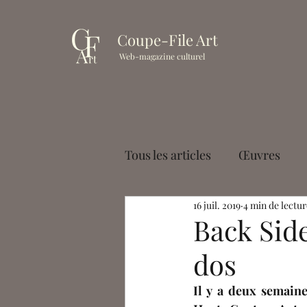
Coupe-File Art
Web-magazine culturel
Tous les articles
Œuvres
16 juil. 2019
4 min de lectur
Muséologie
Cinéma
Back Sid
dos
Paul Palayer
Antoine La
Il y a deux semaine