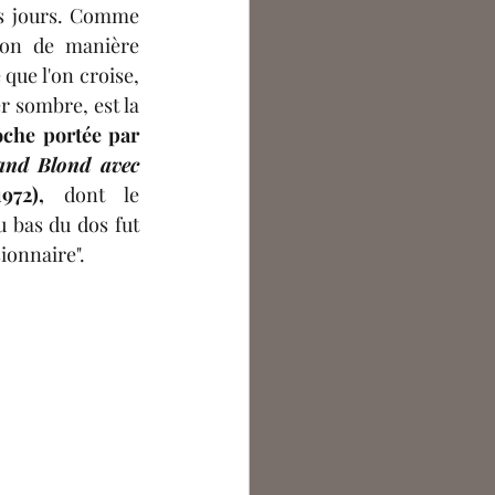
os jours. Comme 
ion de manière 
que l'on croise, 
isolée au détour d'un escalier sombre, est la 
che portée par 
and Blond avec 
1972),
 dont le 
 bas du dos fut 
ionnaire". 