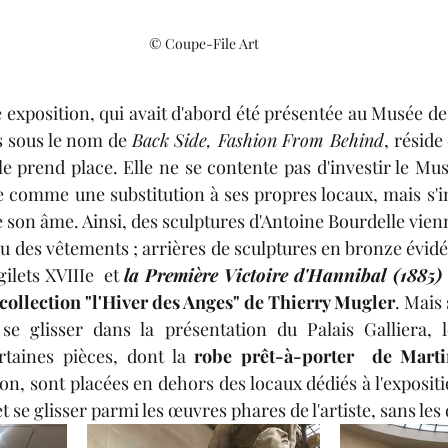
© Coupe-File Art
e exposition, qui avait d'abord été présentée au Musée de 
s sous le nom de 
Back Side, Fashion From Behind
, réside
lle prend place. Elle ne se contente pas d'investir le Mu
e comme une substitution à ses propres locaux, mais s'
 son âme. Ainsi, des sculptures d'Antoine Bourdelle vienn
u des vêtements ; arrières de sculptures en bronze évidés
ilets XVIIIe  et 
la Première Victoire d'Hannibal (1885) 
 collection "l'Hiver des Anges" de Thierry Mugler
. Mais 
se glisser dans la présentation du Palais Galliera, le
rtaines pièces, dont la 
robe prêt-à-porter  de Mart
tion, sont placées en dehors des locaux dédiés à l'expositi
t se glisser parmi les œuvres phares de l'artiste, sans les