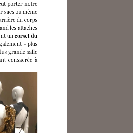
ut porter notre 
er sacs ou même 
arrière du corps 
and les attaches 
nt un 
corset du 
alement - plus 
lus grande salle 
ant consacrée à 