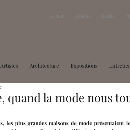
Accueil
Articles
Essais
Po
Artistes
Architecture
Expositions
Entretie
e
Littérature
Essais
L'article du mois
Nicola
e, quand la mode nous tou
vastre
Margaux Granier-Weber
Aurélien Delah
s, les plus grandes maisons de mode présentaient leu