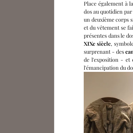
Place également à la
dos au quotidien par
un deuxième corps sur
et du vêtement se fai
présentes dans le do
XIXe siècle
, symbol
surprenant - des
 ca
de l'exposition - et
l'émancipation du do