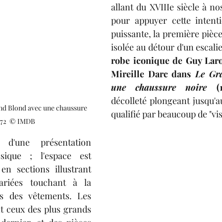
allant du XVIIIe siècle à n
pour appuyer cette intent
puissante, la première pièce 
robe iconique de Guy Laro
Mireille Darc dans
 Le Gr
une chaussure noire 
(
décolleté plongeant jusqu'au
nd Blond avec une chaussure 
qualifié par beaucoup de "vis
972  © IMDB
d'une présentation 
sique ; l'espace est 
n sections illustrant 
riées touchant à la 
s des vêtements. Les 
t ceux des plus grands 