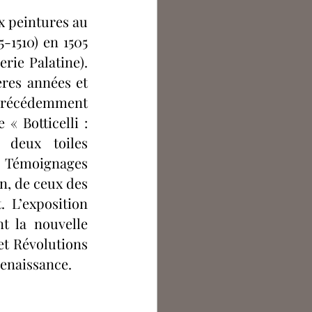
ntoine Bouchet
 peintures au 
-1510) en 1505 
rie Palatine). 
argot Lecocq
res années et 
. Précédemment 
 Botticelli : 
 deux toiles 
. Témoignages 
n, de ceux des 
 L’exposition 
 la nouvelle 
t Révolutions 
 Renaissance.