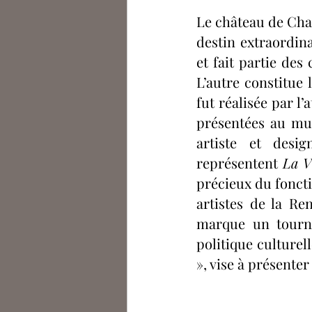
Célia De Saint Riquier
A
Le château de Cha
destin extraordina
et fait partie des 
Arno Le Monnyer
Eléa 
L’autre constitue 
fut réalisée par l
présentées au mus
Podcasts
Julien Bousser
artiste et desi
représentent 
La V
précieux du fonctio
artistes de la Ren
marque un tourna
politique culturel
», vise à présenter