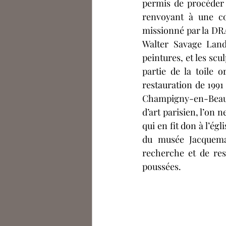
permis de procéder 
renvoyant à une coll
missionné par la DRAC
Walter Savage Lando
peintures, et les scu
partie de la toile o
restauration de 1991
Champigny-en-Beauce
d’art parisien, l’on 
qui en fit don à l’ég
du musée Jacquemar
recherche et de res
poussées.