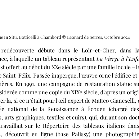
e In Situ, Botticelli à Chambord © Leonard de Serres, Octobre 2024 
e redécouverte débute dans le Loir-et-Cher, dans 
, à laquelle un tableau représentant 
La Vierge à l’Enfa
est offert au début du XXe siècle par une famille locale – l
e Saint-Félix. Passée inaperçue, l’œuvre orne l’édifice e
rières. En 1991, une campagne de restauration statue sur
sidérée comme une copie du XIXe siècle, d’après un origina
er là, si ce n’était pour l’œil expert de Matteo Gianeselli,
e national de la Renaissance à Écouen (chargé des 
s, arts graphiques, textiles et cuirs), qui, durant son doct
 travaillait sur le Répertoire des tableaux italiens dans
s, découvrit en ligne (base Palissy) une photographie