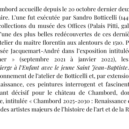
lexis Consigny
Adriana Dumielle-Chancelier
A
mbord accueille depuis le 20 octobre dernier deux
ire. L’une fut exécutée par Sandro Botticelli (1445
collections du musée des Offices (Palais Pitti, gale
Dargelos
Adèle Bugaut
Joséphine Journel
M
l’une des plus belles redécouvertes de ces derniè
’atelier du maître florentin aux alentours de 1510
ée Jacquemart-André dans l’exposition intitulée «
Solène Feix
gner » (septembre 2021 à janvier 2022), les
ierge à l’Enfant avec le jeune Saint Jean-Baptiste
nnement de l’atelier de Botticelli et, par extensio
aissance, ces peintures interrogent et fascinent.
nt décisif pour le château de Chambord, dont
le, intitulée « Chambord 2025-2030 : Renaissance e
 des artistes majeurs de l’histoire de l’art et de la