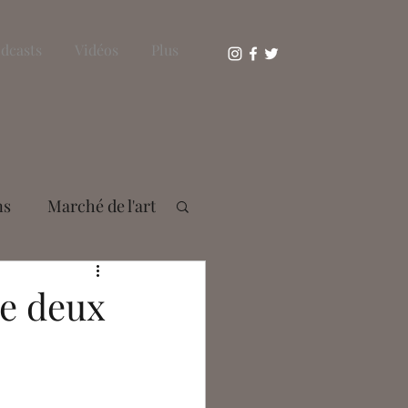
dcasts
Vidéos
Plus
ns
Marché de l'art
s Bousser
se deux
aie