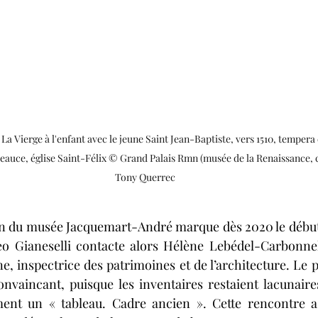
, La Vierge à l'enfant avec le jeune Saint Jean-Baptiste, vers 1510, tempera et
uce, église Saint-Félix © Grand Palais Rmn (musée de la Renaissance, 
Tony Querrec
ion du musée Jacquemart-André marque dès 2020 le début
teo Gianeselli contacte alors Hélène Lebédel-Carbonnel
e, inspectrice des patrimoines et de l’architecture. Le p
nvaincant, puisque les inventaires restaient lacunaires
ent un « tableau. Cadre ancien ». Cette rencontre 