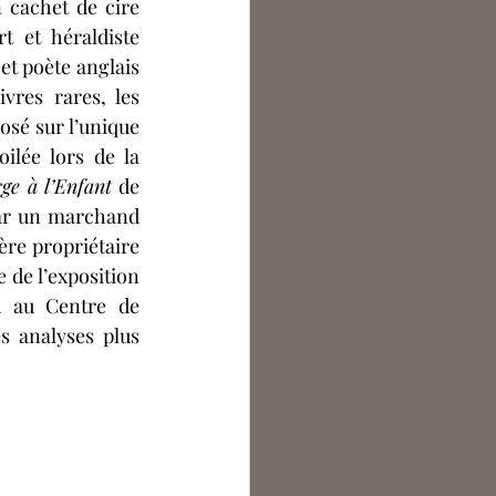
cachet de cire 
t et héraldiste 
et poète anglais 
vres rares, les 
osé sur l’unique 
ilée lors de la 
ge à l’Enfant
 de 
ar un marchand 
ère propriétaire 
 de l’exposition 
u au Centre de 
 analyses plus 