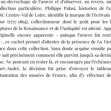
au décrochage de l’œuvre et d’observer, au revers, un 
ection particulière. Philippe Palasi, historien de l’ar
 Centre-Val de Loire, identifie la marque de l’écrivain 
r (1775-1864), collectionneur dont le goût pour les li
lptures de la Renaissance et de l’Antiquité est attesté. App
riginelle encore apparente – puisque l’œuvre fut rento
 –, ce cachet permet d’attester de la présence de 
La Vier
 dans cette collection. Sans doute acquise ensuite p
ne sait précisément comment elle parvint jusqu’à sa derni
lise. Ne pouvant en rester là, et encouragés par l’échéance
t-André, la décision fut prise d’envoyer le tablea
tauration des musées de France, afin d’y effectuer des