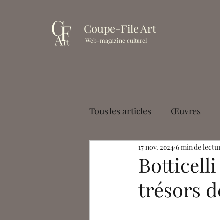
Coupe-File Art
Web-magazine culturel
Tous les articles
Œuvres
17 nov. 2024
6 min de lectu
Muséologie
Cinéma
Botticell
trésors d
Paul Palayer
Antoine La