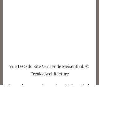
Vue DAO du Site Verrier de Meisenthal. © 
Freaks Architecture
Le site verrier de Meisenthal, 
inauguré en octobre 2022 est le 
dernier né de cette pléiade 
vosgienne. Mais de tous ces projets, 
c'est aussi aussi celui qui a germé en 
pensée il y a le plus longtemps. La 
verrerie ferme en 1969 mais dès les 
années 1970, des passionnés 