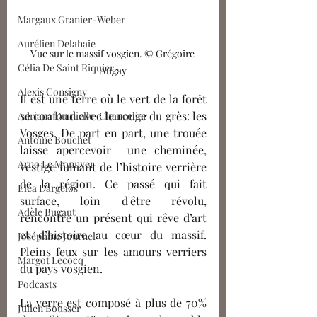
Margaux Granier-Weber
Aurélien Delahaie
Vue sur le massif vosgien. © Grégoire 
Célia De Saint Riquier
Augay
Alexis Consigny
Il est une terre où le vert de la forêt 
se confond avec le rouge du grès: les 
Adriana Dumielle-Chancelier
Vosges. De part en part, une trouée 
Antoine Bouchet
laisse apercevoir  une cheminée, 
Arno Le Monnyer
vestige fumant de l’histoire verrière 
de la région. Ce passé qui fait 
Eléa Dargelos
surface, loin d'être révolu, 
Adèle Bugaut
rencontre un présent qui rêve d’art 
et d’histoire au cœur du massif. 
Joséphine Journel
Pleins feux sur les amours verriers 
Margot Lecocq
du pays vosgien.
Podcasts
La verre est composé à plus de 70% 
Julien Bousser