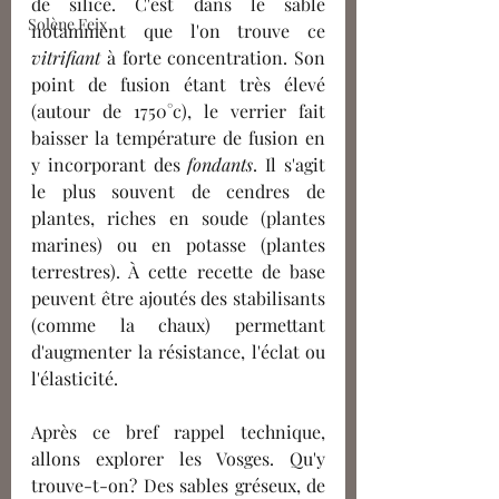
de silice. C'est dans le sable 
Solène Feix
notamment que l'on trouve ce 
vitrifiant
 à forte concentration. Son 
point de fusion étant très élevé 
(autour de 1750°c), le verrier fait 
baisser la température de fusion en 
y incorporant des 
fondants
. Il s'agit 
le plus souvent de cendres de 
plantes, riches en soude (plantes 
marines) ou en potasse (plantes 
terrestres). À cette recette de base 
peuvent être ajoutés des stabilisants 
(comme la chaux) permettant 
d'augmenter la résistance, l'éclat ou 
l'élasticité. 
Après ce bref rappel technique, 
allons explorer les Vosges. Qu'y 
trouve-t-on? Des sables gréseux, de 