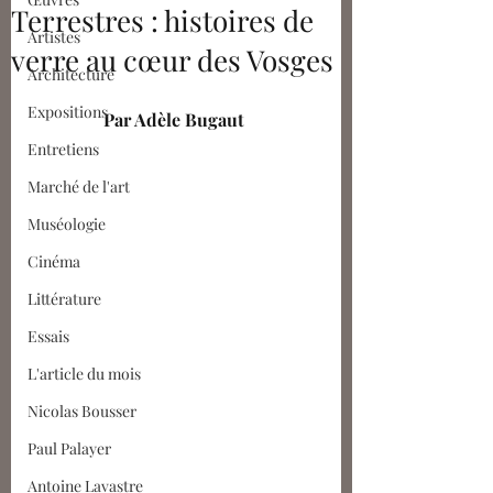
Terrestres : histoires de
Artistes
verre au cœur des Vosges
Architecture
Expositions
Par Adèle Bugaut
Entretiens
Marché de l'art
Muséologie
Cinéma
Littérature
Essais
L'article du mois
Nicolas Bousser
Paul Palayer
Antoine Lavastre