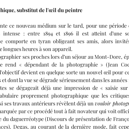
hique, substitut de l'œil du peintre
nte ce nouveau médium sur le tard, pour une période c
intense : entre 1894 et 1896 il est atteint d’une so
e comporte en tyran obligeant ses amis, alors invités 
 longues heures à son appareil.
graphier ses proches lors d’un séjour au Mont-Dore, ép
 se rend « dépendant de la photographie » (Jean Coc
: l'objectif devient en quelque sorte un nouvel œil pour cel
s et dont la vue se dégrade sérieusement dans les années 
es se dégageait déjà une impression de « saisie sur le
cabulaire proprement photographique que les critiques 
nsi ses travaux antérieurs révèlent déjà un 
vouloir photog
arquée par ce procédé tout à fait novateur qui voit offici
e du daguerréotype (Discours de présentation de Franço
ces). Degas, au 
courant
de la dernière mode, fait cep