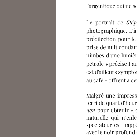
l'argentique qui ne s
Le portrait de 
Sté
photographique. L’im
prédilection pour le
prise de nuit condam
nimbés d’une lumière
pétrole » précise Pau
est d’ailleurs sympto
au café - offrent à 
Malgré une impressi
terrible quart d’heur
non 
pour obtenir « c
naturelle qui n’enl
spectateur est happ
avec le noir profond