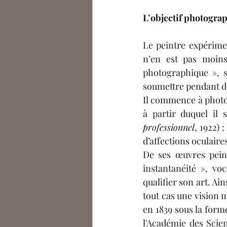
L’objectif photograp
Le peintre expérime
n’en est pas moins 
photographique », s
soumettre pendant de
Il commence à photo
à partir duquel il
professionnel
, 1922) 
d’affections oculaire
De ses œuvres peint
instantanéité », vo
qualifier son art. Ai
tout cas une vision m
en 1839 sous la form
l'Académie des Scien