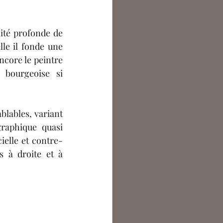
mité profonde de 
le il fonde une 
core le peintre 
 bourgeoise si 
lables, variant 
aphique quasi 
ielle et contre-
s 
à droite et à 