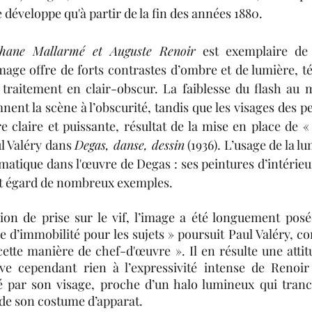
e développe qu'à partir de la fin des années 1880.
phane Mallarmé et Auguste Renoir
 est exemplaire de 
age offre de forts contrastes d’ombre et de lumière, t
 traitement en clair-obscur. La faiblesse du flash au 
nent la scène à l’obscurité, tandis que les visages des p
 claire et puissante, résultat de la mise en place de «
l Valéry dans 
Degas, danse, dessin
 (1936). L’usage de la lum
matique dans l'œuvre de Degas : ses peintures d’intérieur
cet égard de nombreux exemples.
on de prise sur le vif, l’image a été longuement posé
e d’immobilité pour les sujets » poursuit Paul Valéry, c
ette manière de chef-d'œuvre ». Il en résulte une attitu
ève cependant rien à l’expressivité intense de Renoir 
é par son visage, proche d’un halo lumineux qui tranc
 de son costume d’apparat.