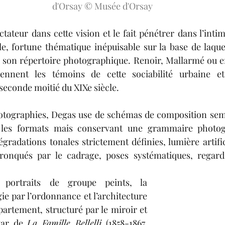
d'Orsay © Musée d'Orsay
tateur dans cette vision et le fait pénétrer dans l’inti
e, fortune thématique inépuisable sur la base de laquel
 son répertoire photographique. Renoir, Mallarmé ou en
ennent les témoins de cette sociabilité urbaine et
 seconde moitié du XIXe siècle.
hotographies, Degas use de schémas de composition semb
 les formats mais conservant une grammaire photogr
radations tonales strictement définies, lumière artific
tronqués par le cadrage, poses systématiques, regard
ortraits de groupe peints, la 
ie par l’ordonnance et l’architecture 
partement, structuré par le miroir et 
tar de 
La Famille Bellelli
 (1858-1867, 