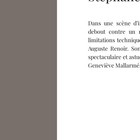
Célia De Saint Riquier
A
Dans une scène d’i
Arno Le Monnyer
Eléa 
debout contre un m
limitations techniqu
Auguste Renoir. Son 
Podcasts
Julien Bousser
spectaculaire et astu
Geneviève Mallarmé, é