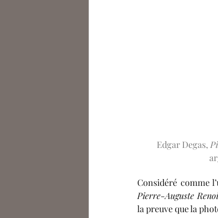
Edgar Degas, 
P
a
Pierre-Auguste Reno
la preuve que la phot