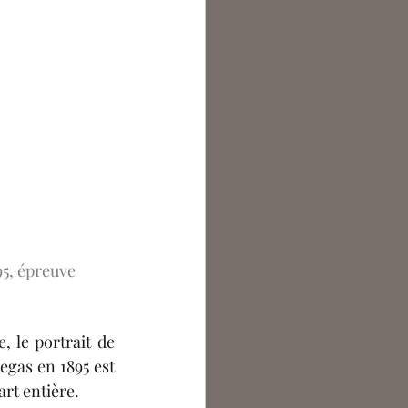
5, épreuve 
Considéré comme l’un des chefs-d'œuvre de la photographie du XIXe siècle, le portrait de 
egas en 1895 est 
art entière.