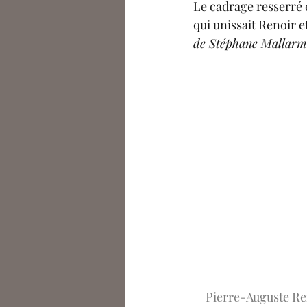
Le cadrage resserré 
qui unissait Renoir e
de Stéphane Mallarm
Pierre-Auguste Ren