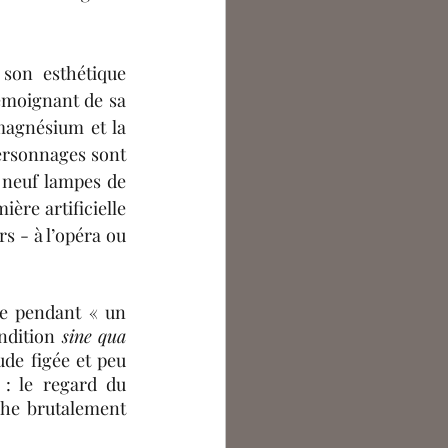
son esthétique 
émoignant de sa 
magnésium et la 
ersonnages sont 
 neuf lampes de 
ière artificielle 
s - à l’opéra ou 
e pendant « un 
ondition
 sine qua 
de figée et peu 
: le regard du 
he brutalement 