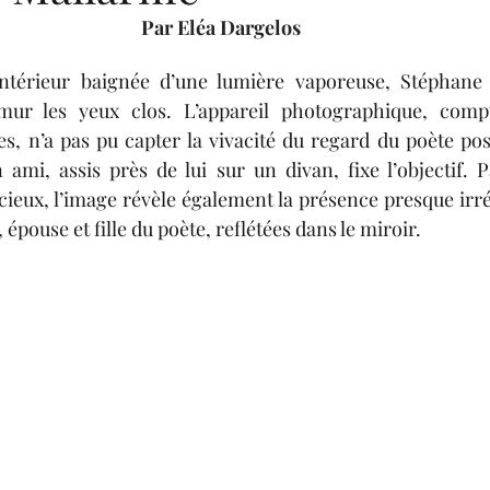
lexis Consigny
Adriana Dumielle-Chancelier
A
Par Eléa Dargelos
ntérieur baignée d’une lumière vaporeuse, Stéphane
Dargelos
Adèle Bugaut
Joséphine Journel
M
ur les yeux clos. L’appareil photographique, compt
es, n’a pas pu capter la vivacité du regard 
du poète
 pos
ami, assis près de lui sur un divan, fixe l’objectif. Pa
Solène Feix
cieux, l’image révèle également la présence presque irré
pouse et fille du poète, reflétées dans le miroir.