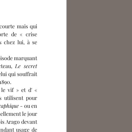
ourte mais qui 
rte de « crise 
chez lui, à se 
isode marquant 
teau, 
Le secret 
ui qui souffrait 
1890.
 vif » et d' « 
utilisent pour 
raphique
 - ou en 
ellement le jour 
is Arago devant 
endant usage de 