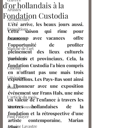
d'or hollandais à la
Artistes
Fondation Custodia
Architecture
L’été arrive, les beaux jours aussi. 
Expositions
Cette saison qui rime pour 
beaucoup avec vacances  offre 
Entretiens
l’opportunité de profiter 
Marché de l'art
pleinement des lieux culturels 
Muséologie
parisiens et provinciaux. Cela, la 
fondation Custodia l’a bien compris 
Cinéma
en n’offrant pas une mais trois 
Littérature
expositions. Les Pays-Bas sont ainsi 
à l’honneur avec une exposition 
Essais
événement sur Frans Hals, une mise 
L'article du mois
en valeur de l’enfance à travers les 
œuvres hollandaises de la 
Nicolas Bousser
fondation et la rétrospective d’une 
Paul Palayer
artiste contemporaine, Marian 
Antoine Lavastre
Plug. 