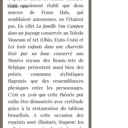
était quasiment établi que deux 
Solène Feix
œuvres de Frans Hals, qui 
semblaient autonomes, ne l’étaient 
pas. En effet 
La famille Van Campen 
dans un paysage
 conservée au Toledo 
Museum of Art (Ohio, Etats-Unis) et 
Les trois enfants dans une charrette 
tirée par un bouc
 conservé aux 
Musées royaux des Beaux-Arts de 
Belgique présentent aussi bien des 
points communs stylistiques 
flagrants que des ressemblances 
physiques entre les personnages. 
C’est en 2016 que cette théorie put 
enfin être démontrée avec certitude 
grâce à la restauration du tableau 
bruxellois. A cette occasion des 
repeints sont éliminés. Stupeur: les 