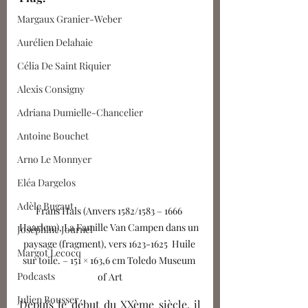
Margaux Granier-Weber
Aurélien Delahaie
Célia De Saint Riquier
Alexis Consigny
Adriana Dumielle-Chancelier
Antoine Bouchet
Arno Le Monnyer
Eléa Dargelos
Adèle Bugaut
Frans Hals (Anvers 1582/1583 – 1666 
Haarlem), La Famille Van Campen dans un 
Joséphine Journel
paysage (fragment), vers 1623-1625  Huile 
Margot Lecocq
sur toile. – 151 × 163,6 cm Toledo Museum 
Podcasts
of Art
Julien Bousser
Depuis le début du XXème siècle, il 