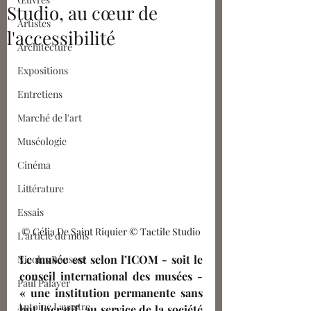
Studio, au cœur de
Artistes
l'accessibilité
Architecture
Expositions
Entretiens
Marché de l'art
Muséologie
Cinéma
Littérature
Essais
© Célia De Saint Riquier © Tactile Studio
L'article du mois
Le musée est selon l’ICOM 
- soit le 
Nicolas Bousser
conseil international des musées - 
Paul Palayer
« une institution permanente sans 
Antoine Lavastre
but lucratif, au service de la société 