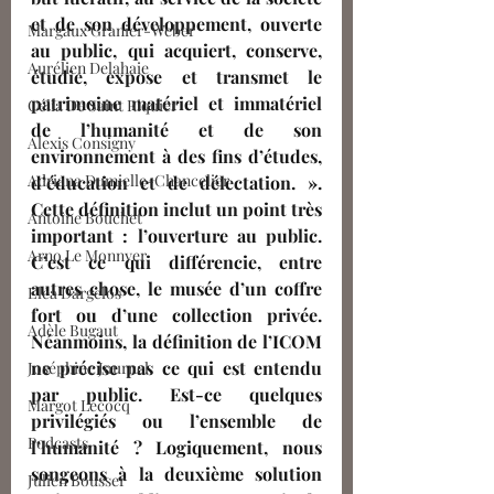
et de son développement, ouverte 
Margaux Granier-Weber
au public, qui acquiert, conserve, 
Aurélien Delahaie
étudie, expose et transmet le 
patrimoine matériel et immatériel 
Célia De Saint Riquier
de l’humanité et de son 
Alexis Consigny
environnement à des fins d’études, 
Adriana Dumielle-Chancelier
d’éducation et de délectation. ». 
Cette définition inclut un point très 
Antoine Bouchet
important : l’ouverture au public. 
Arno Le Monnyer
C’est ce qui différencie, entre 
autres chose, le musée d’un coffre 
Eléa Dargelos
fort ou d’une collection privée. 
Adèle Bugaut
Néanmoins, la définition de l’ICOM 
ne précise pas ce qui est entendu 
Joséphine Journel
par public. Est-ce quelques 
Margot Lecocq
privilégiés ou l’ensemble de 
Podcasts
l’humanité ? Logiquement, nous 
songeons à la deuxième solution 
Julien Bousser