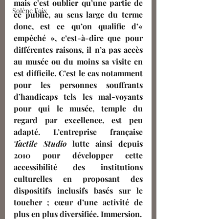
mais c’est oublier qu’une partie de 
Solène Feix
ce public, au sens large du terme 
donc, est ce qu’on qualifie d’« 
empêché », c’est-à-dire que pour 
différentes raisons, il n’a pas accès 
au musée ou du moins sa visite en 
est difficile. C’est le cas notamment 
pour les personnes souffrants 
d’handicaps tels les mal-voyants 
pour qui le musée, temple du 
regard par excellence, est peu 
adapté. L’entreprise française 
Tactile Studio
 lutte ainsi depuis 
2010 pour développer cette 
accessibilité des institutions 
culturelles en proposant des 
dispositifs inclusifs basés sur le 
toucher ; cœur d’une activité de 
plus en plus diversifiée. Immersion. 