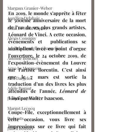
Margaux Granier-Weber
En 2019, le monde s’apprête à fêter 
Aurélien Delahaie
le 500ème anniversaire de la mort 
de l’un de ses plus grands artistes, 
Célia De Saint Riquier
Léonard de Vinci. A cette occasion,  
Alexis Consigny
événements et  publications se 
Adriana Dumielle-Chancelier
multiplient, avec en point d’orgue 
l’ouverture, le 24 octobre 2019, de 
Antoine Bouchet
l’exposition-évènement du Louvre 
Arno Le Monnyer
sur l’artiste florentin. C’est ainsi 
que le 7 mars est sortie la 
Eléa Dargelos
traduction d’un des livres les plus 
Adèle Bugaut
attendus de l’année, 
Léonard de 
Vinci
 par Walter Isaacson. 
Joséphine Journel
Margot Lecocq
Coupe-File, exceptionnellement à 
Podcasts
cette occasion, vous livre ses 
impressions sur ce livre qui fait 
Julien Bousser