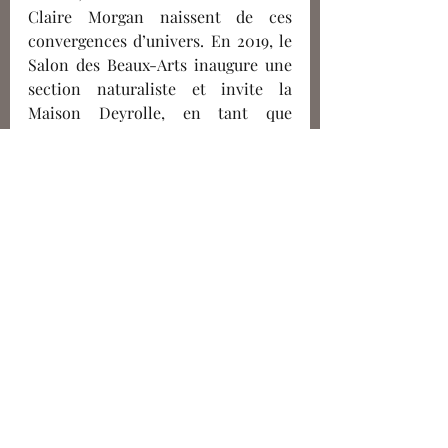
Claire Morgan naissent de ces 
convergences
d’univers. En 2019, le 
Salon des Beaux-Arts inaugure une 
section naturaliste et invite la 
Maison Deyrolle, en tant que 
partenaire, à désigner deux lauréats. 
Au fil des éditions, des artistes 
comme Vincent Munier, Emile 
Biens, William Geffroy, Grégory Pol, 
Victor Baroni ou encore Pauline 
Faure sont primés et invités à 
mener des expositions entre ces 
murs bicentenaires. 
Entre 2008 et 2010, la Maison 
Deyrolle franchit un nouveau pas 