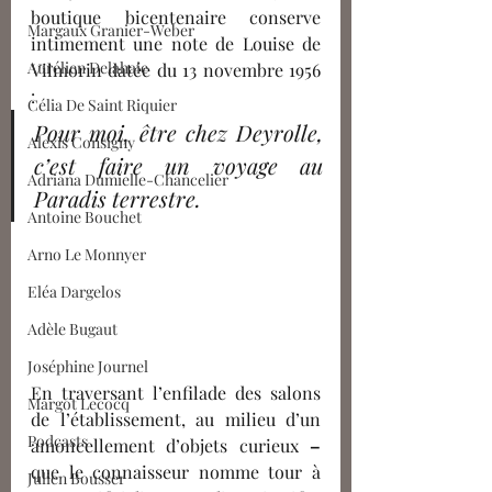
boutique bicentenaire conserve 
Margaux Granier-Weber
intimement une note de Louise de 
Aurélien Delahaie
Vilmorin datée du 13 novembre 1956 
: 
Célia De Saint Riquier
Pour moi, être chez Deyrolle, 
Alexis Consigny
c’est faire un voyage au 
Adriana Dumielle-Chancelier
Paradis terrestre. 
Antoine Bouchet
Arno Le Monnyer
Eléa Dargelos
Adèle Bugaut
Joséphine Journel
En traversant l’enfilade des salons 
Margot Lecocq
de l’établissement, au milieu d’un 
Podcasts
amoncellement d’objets curieux
– 
que le connaisseur nomme tour à 
Julien Bousser