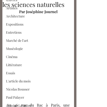
les sciences naturelles
Artistes
Par Joséphine Journel
Architecture
Expositions
Entretiens
Marché de l'art
Muséologie
Cinéma
Littérature
Essais
L'article du mois
Nicolas Bousser
Paul Palayer
Au 46 rue du Bac à Paris, une 
Antoine Lavastre