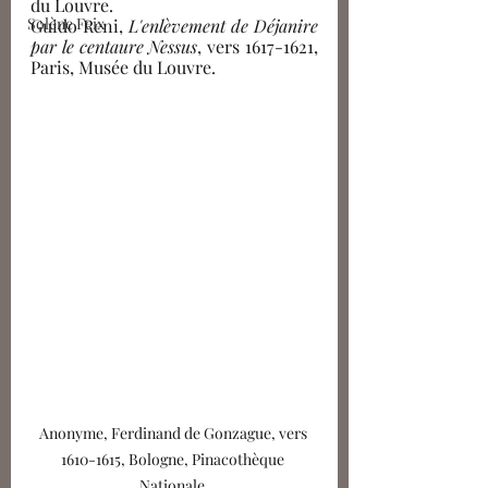
du Louvre.
Solène Feix
Guido Reni, 
L'enlèvement de Déjanire 
par le centaure Nessus
, vers 1617-1621, 
Paris, Musée du Louvre.
Anonyme, Ferdinand de Gonzague, vers 
1610-1615, Bologne, Pinacothèque 
Nationale.