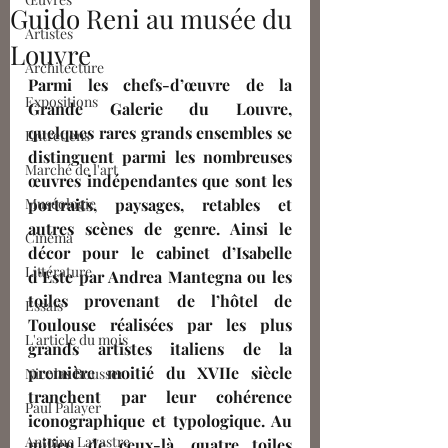
Guido Reni au musée du
Artistes
Louvre
Architecture
Parmi les chefs-d’œuvre de la 
Expositions
Grande Galerie du Louvre, 
quelques rares grands ensembles se 
Entretiens
distinguent parmi les nombreuses 
Marché de l'art
œuvres indépendantes que sont les 
Muséologie
portraits, paysages, retables et 
autres scènes de genre. Ainsi le 
Cinéma
décor pour le cabinet d’Isabelle 
Littérature
d’Este par Andrea Mantegna ou les 
toiles provenant de l’hôtel de 
Essais
Toulouse réalisées par les plus 
L'article du mois
grands artistes italiens de la 
première moitié du XVIIe siècle 
Nicolas Bousser
tranchent par leur cohérence 
Paul Palayer
iconographique et typologique. Au 
Antoine Lavastre
milieu de ceux-là, quatre toiles 