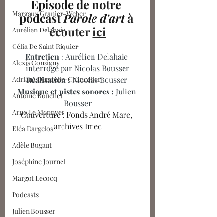
Épisode de notre 
Margaux Granier-Weber
podcast 
Parole d'art
à 
écouter 
ici
Aurélien Delahaie
-
Célia De Saint Riquier
Entretien : 
Aurélien Delahaie 
Alexis Consigny
interrogé par Nicolas Bousser
Adriana Dumielle-Chancelier
Réalisation : 
Nicolas Bousser 
Musique et pistes sonores : 
Julien 
Antoine Bouchet
Bousser
Arno Le Monnyer
Couverture : Fonds André Mare, 
archives Imec
Eléa Dargelos
Adèle Bugaut
Joséphine Journel
Margot Lecocq
Podcasts
Julien Bousser