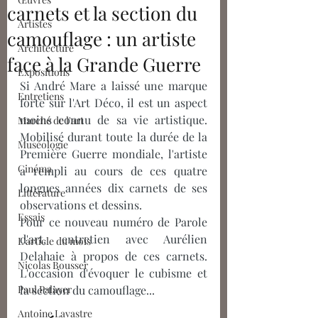
carnets et la section du
Artistes
camouflage : un artiste
Architecture
face à la Grande Guerre
Expositions
Si André Mare a laissé une marque 
Entretiens
forte sur l'Art Déco, il est un aspect 
moins connu de sa vie artistique. 
Marché de l'art
Mobilisé durant toute la durée de la 
Muséologie
Première Guerre mondiale, l'artiste 
Cinéma
a rempli au cours de ces quatre 
longues années dix carnets de ses 
Littérature
observations et dessins.
Essais
Pour ce nouveau numéro de Parole 
d'art, entretien avec Aurélien 
L'article du mois
Delahaie à propos de ces carnets. 
Nicolas Bousser
L'occasion d'évoquer le cubisme et 
Paul Palayer
la section du camouflage... 
Antoine Lavastre