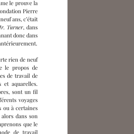
omme le prouv
e
la 
 fondation Pierre 
uf ans, c’était 
r. Turner
, dans 
onnant donc dans 
antérieurement.
rte rien de neuf 
e le propos de 
s de travail de 
et aquarelles. 
es, sont un fil 
férents voyages 
 ou à certaines 
 alors dans son 
prenons que le 
ode de travail 