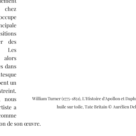
lement 
chez 
ccupe 
cipale 
ions 
r des 
. Les 
alors 
s dans 
esque 
ent un 
reint. 
 nous 
William Turner (1775-1851), L'Histoire d'Apollon et Daphn
iste a 
huile sur toile, Tate Britain © Aurélien De
comme 
tion de son œuvre.