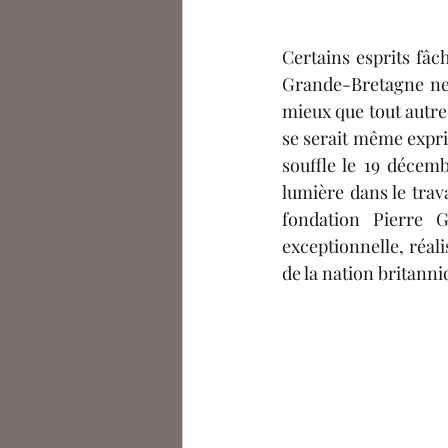
Célia De Saint Riquier
A
Certains esprits fâc
Grande-Bretagne ne v
Arno Le Monnyer
Eléa 
mieux que tout autre,
se serait même expri
souffle le 19 décembr
Podcasts
Julien Bousser
lumière dans le trava
fondation Pierre G
exceptionnelle, réal
de la nation britann