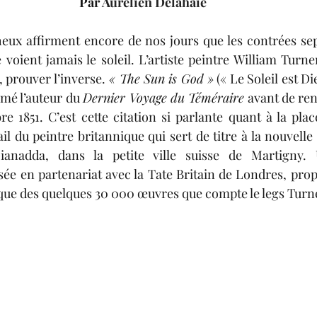
Par 
Aurélien Delahaie
lexis Consigny
Adriana Dumielle-Chancelier
A
heux affirment encore de nos jours que les contrées sep
oient jamais le soleil. L’artiste peintre William Turner
Dargelos
Adèle Bugaut
Joséphine Journel
M
 prouver l’inverse.
 « The Sun is God »
 (« Le Soleil est Di
mé l’auteur du 
Dernier Voyage du Téméraire
 avant de ren
e 1851. C’est cette citation si parlante quant à la plac
Solène Feix
il du peintre britannique qui sert de titre à la nouvelle 
ianadda, dans la petite ville suisse de Martigny. 
isée en partenariat avec la Tate Britain de Londres, prop
ique des quelques 30 000 œuvres que compte le legs Turn