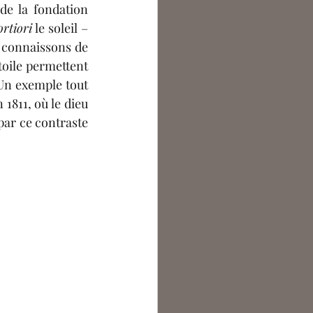
e la fondation 
ortiori
 le soleil – 
 connaissons de 
toile permettent 
Un exemple tout 
1811, où le dieu 
par ce contraste 