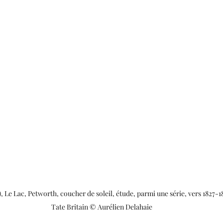
, Le Lac, Petworth, coucher de soleil, étude, parmi une série, vers 1827-182
Tate Britain © Aurélien Delahaie