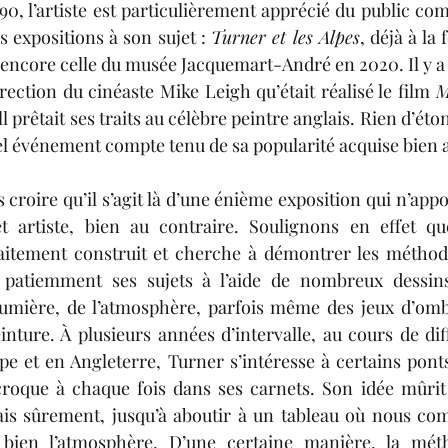
90, l’artiste est particulièrement apprécié du public c
expositions à son sujet : 
Turner et les Alpes
, déjà à la
encore celle du musée Jacquemart-André en 2020. Il y a ne
rection du cinéaste Mike Leigh qu’était réalisé le film 
M
l 
prêtait
ses traits au célèbre peintre anglais. Rien d’ét
tel événement compte tenu de sa popularité acquise 
bien 
 croire qu’il s’agit là d’une énième exposition qui n’appo
et artiste, bien au contraire. Soulignons en effet qu
faitement construit et cherche à démontrer les méthode
 patiemment ses sujets à l’aide de nombreux dessins 
lumière, de l’atmosphère, parfois même des jeux d’ombr
inture. 
À
plusieurs
 années d’intervalle, au cours de dif
ope et en Angleterre, Turner s’intéresse à certains ponts
 croque à chaque fois dans ses carnets. Son idée mûrit
ais sûrement, jusqu’à aboutir à un tableau où nous com
 bien l’atmosphère. D’une certaine manière, la méth