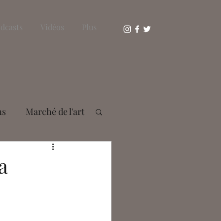
dcasts
Vidéos
Plus
ns
Marché de l'art
s Bousser
a
aie