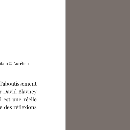
itain © Aurélien 
l’aboutissement 
ar David Blayney 
i 
est une réelle 
 des réflexions 