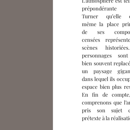
L’atmosphère est tel
prépondérante 
Turner qu’elle o
même la place prin
de ses composit
censées représente
scènes historiées
personnages sont 
bien souvent replacé
un paysage gigant
dans lequel ils occup
espace bien plus rest
En fin de compte,
comprenons que l’art
pris son sujet 
prétexte à la réalisa