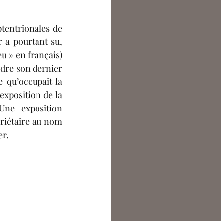
ntoine Bouchet
tentrionales de 
 a pourtant su, 
argot Lecocq
eu » en français) 
dre son dernier 
e qu’occupait la 
exposition de la 
Une exposition 
riétaire au nom 
er.