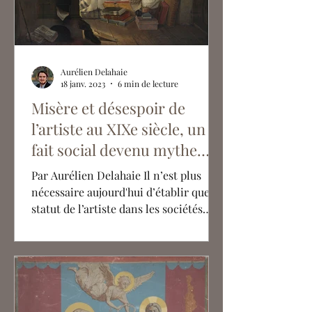
Aurélien Delahaie
18 janv. 2023
6 min de lecture
Misère et désespoir de
l’artiste au XIXe siècle, un
fait social devenu mythe
artistique
Par Aurélien Delahaie Il n’est plus
nécessaire aujourd'hui d’établir que le
statut de l’artiste dans les sociétés
européennes n’a cessé...