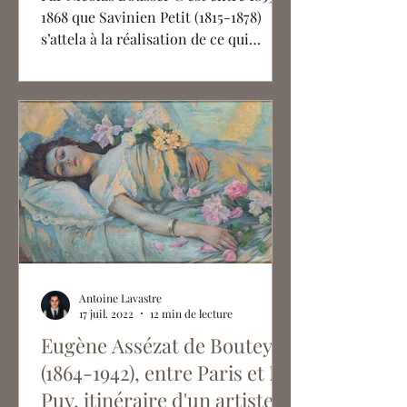
1868 que Savinien Petit (1815-1878)
s’attela à la réalisation de ce qui
constitue sans doute la plus
importante commande de sa carrière,
les décors des chapelles Saint-Joseph
et Notre-Dame du Mont-Carmel de la
cathédrale Saint-André de Bordeaux.
Voulu par le cardinal Donnet, ce
chantier voit l'artiste s’associer à
l’architecte Jean-Charles Danjoy et au
peintre Alexandre Denuelle (1). Dans
la chapelle Saint-Joseph, Denuelle
peint les vo
Antoine Lavastre
17 juil. 2022
12 min de lecture
Eugène Assézat de Bouteyre
(1864-1942), entre Paris et Le
Puy, itinéraire d'un artiste