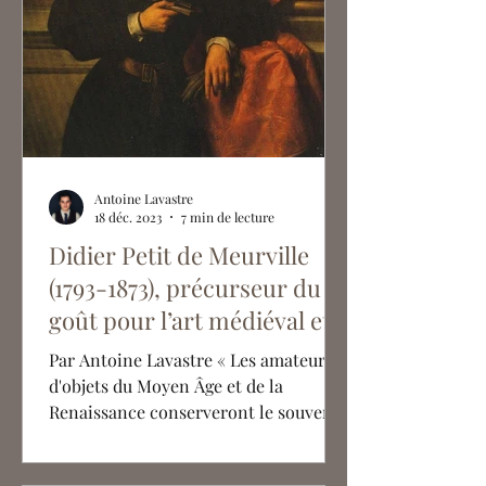
Antoine Lavastre
18 déc. 2023
7 min de lecture
Didier Petit de Meurville
(1793-1873), précurseur du
goût pour l’art médiéval et
de la Renaissance
Par Antoine Lavastre « Les amateurs
d'objets du Moyen Âge et de la
Renaissance conserveront le souvenir
de la vente du cabinet de M....