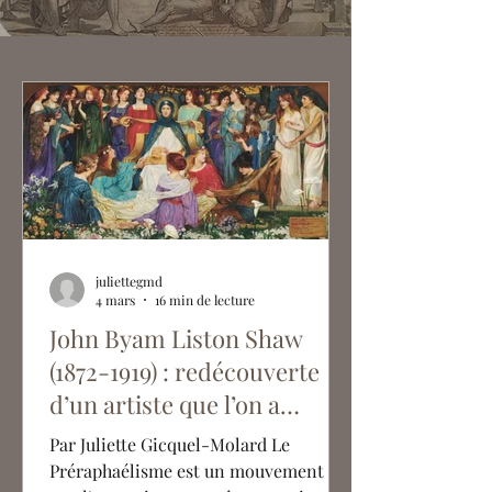
juliettegmd
4 mars
16 min de lecture
John Byam Liston Shaw
(1872-1919) : redécouverte
d’un artiste que l’on a
associé au Préraphaélisme
Par Juliette Gicquel-Molard Le
Préraphaélisme est un mouvement