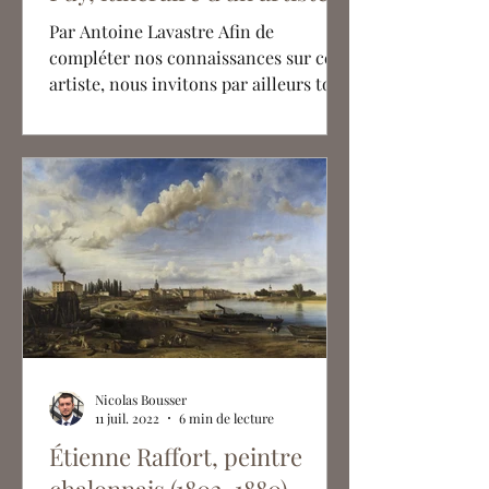
oublié
Par Antoine Lavastre Afin de
compléter nos connaissances sur cet
artiste, nous invitons par ailleurs tout
propriétaire d'une œuvre de...
Nicolas Bousser
11 juil. 2022
6 min de lecture
Étienne Raffort, peintre