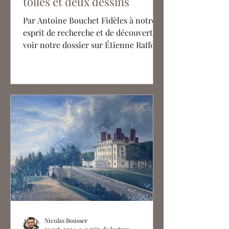
toiles et deux dessins
Par Antoine Bouchet Fidèles à notre
esprit de recherche et de découverte -
voir notre dossier sur Étienne Raffort
-, nous vous présentons sept oeuvres
de Mela Muter jamais montrées au
public et inconnues des spécialistes
jusqu'à présent. Ces productions,
réparties en deux collections
particulières distinctes, apportent un
éclairage nouveau sur les séjours
réguliers de Mela Muter en Avignon à
la fin de sa vie. Deux mille. C’est
l’estimation du nombre de toiles
réalisées par M
Nicolas Bousser