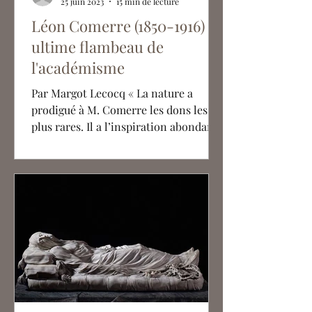
25 juin 2023
15 min de lecture
Léon Comerre (1850-1916) :
ultime flambeau de
l'académisme
Par Margot Lecocq « La nature a
prodigué à M. Comerre les dons les
plus rares. Il a l’inspiration abondante
et facile, le sentiment de la...