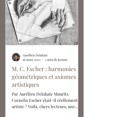
Aurélien Delahaie
16 mars 2022
5 min de lecture
M. C. Escher : harmonies
géométriques et axiomes
artistiques
Par Aurélien Delahaie Maurits
Cornelis Escher était-il réellement un
artiste ? Voilà, chers lecteurs, une
question plutôt étonnante que...