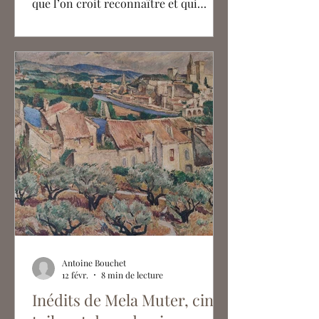
que l’on croit reconnaître et qui
semble être d’une définition très
claire dès sa création en 1849.
Beaucoup d’artistes - oeuvrant parfois
jusqu'au années 1920 - y sont associés
par l’historiographie, conférant à cet
art le statut étonnant d’un
mouvement qui aurait perduré plus de
70 ans, dans une continuité dépassant
largement la mort de ses créateurs et
protagonistes, en marge des avant-
gardes. Intéressons-nous
Antoine Bouchet
12 févr.
8 min de lecture
Inédits de Mela Muter, cinq