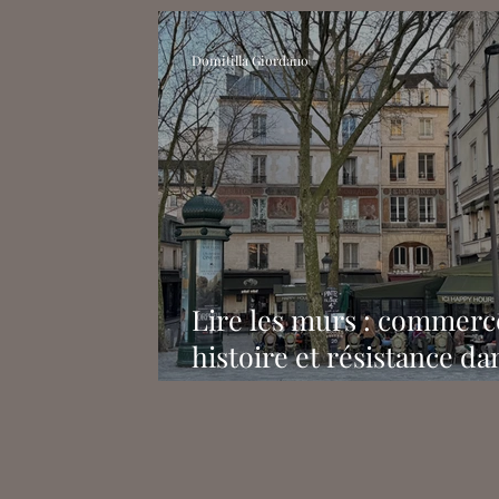
Domitilla Giordano
Lire les murs : commerc
histoire et résistance da
Quartier latin