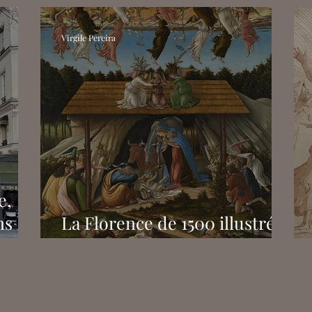
le cas du Collège néerlandais
Virgile Pereira
e,
ns le
La Florence de 1500 illustrée
par Botticelli