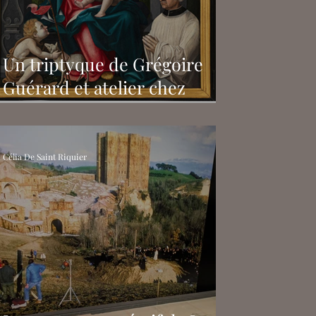
Un triptyque de Grégoire
Guérard et atelier chez
Sotheby's
Célia De Saint Riquier