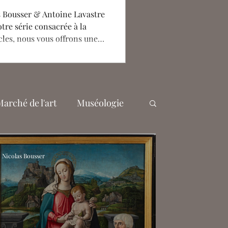
 Bousser & Antoine Lavastre
tre série consacrée à la
cles, nous vous offrons une
duché de Bourbon, l'une des
 en France à la fin du Moyen
ssance. Accompagnés par
conférences à l'Université
ez comment les ducs et
arché de l'art
Muséologie
lèbre Anne de Fr
yer
Antoine Lavastre
Nicolas Bousser
igny
s
Adèle Bugaut