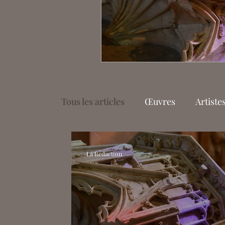
Tous les articles
Œuvres
Artiste
Cinéma
Littérature
Essais
La Rédaction
Margaux Granier-Weber
Aurél
Adriana Dumielle-Chancelier
A