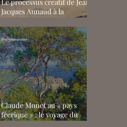
Le processus créatif de Jean-
Jacques Annaud à la
Fondation Pathé
drobyshevasofiia
Claude Monet au « pays
féerique » : le voyage du
peintre à Bordighera