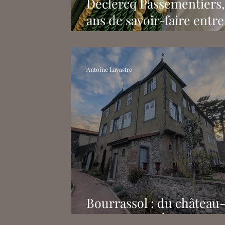
Declercq Passementiers,
ans de savoir-faire entre
mains de généreux
donateurs
Antoine Lavastre
Bourrassol : du château-
à la prison d’État