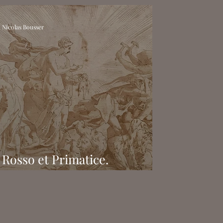
Nicolas Bousser
Rosso et Primatice.
Renaissance à Fontainebleau