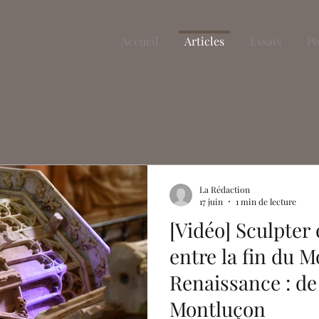
Accueil
Articles
Essais
Po
La Rédaction
17 juin
1 min de lecture
[Vidéo] Sculpter
entre la fin du M
Renaissance : de
Montluçon