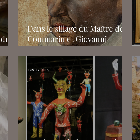
cq
Podcasts
Julien Bousser
Solène Feix
Dans le sillage du Maître de
 du
Commarin et Giovanni
ance
Capassini chez Christie's
n
leasauvage09