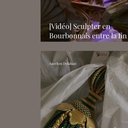
Joséphine Journel
Margot Leco
[Vidéo] Sculpter en
Bourbonnais entre la fin
Moyen Âge et la Renaiss
: de Moulins à Montluço
Aurélien Delahaie