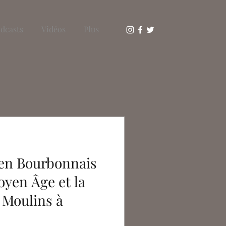
dcasts
Vidéos
Plus
 en Bourbonnais
oyen Âge et la
 Moulins à