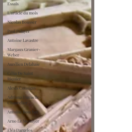
Essais
L'article du mois
Nicolas Bousser
Paul Palayer
Antoine Lavastre
Margaux Granier-
Weber
Aurélien Delahaie
Célia De Saint
Riquier
Alexis Consigny
Adriana Dumielle-
Chancelier
Antoine Bouchet
Arno Le Monnyer
Eléa Dargelos