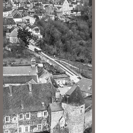
Rosso et Primatice. Renaissance à
Fontainebleau
Par Nicolas Bousser Publication croisée
avec Trois Crayons Fontainebleau : voilà
un sujet qui continue de donner du grain
à moudre aux historiens de l’art. Depuis
l’exposition « L’École de Fontainebleau »
donnée au Grand-Palais du 17 octobre
1972 au 15 janvier 1973, les présentations,
acquisitions et découvertes se sont
succédées jusqu’à la dernière exposition
en date consacrée aux premières années
du chantier, « Rosso et Primatice.
Renaissance à Fontainebleau » ouverte
au Ca