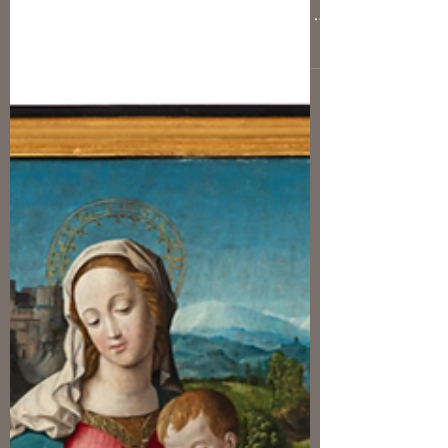
Dans le sillage du Maître de
Commarin et Giovanni Capassini
chez Christie's
Par Nicolas Bousser Deux œuvres
d’importance pour la peinture en France
au XVIe siècle s’apprêtent à passer sous le
feu des enchères chez Christie's à Paris,
le 11 juin prochain. ©NB Il y a d’abord un
rarissime Carmélite agenouillé
rapprochable du Maître de Commarin
(Jean I Dorrain ?), jadis intégré dans un
plus large ensemble et présenté sur une
estimation de 30 000 - 50 000 euros. La
peinture en Bourgogne autour de 1510-
1530 connaît donc un beau début d’été
puisque qu’un tr