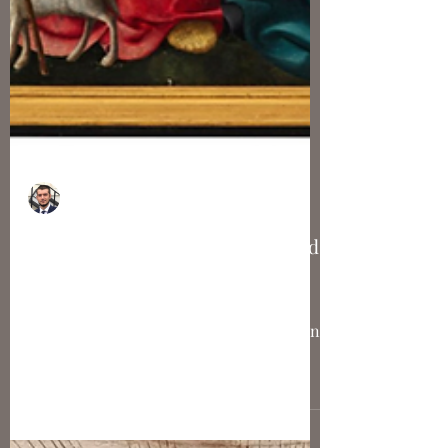
Nicolas Bousser
Un triptyque de Grégoire Guérard