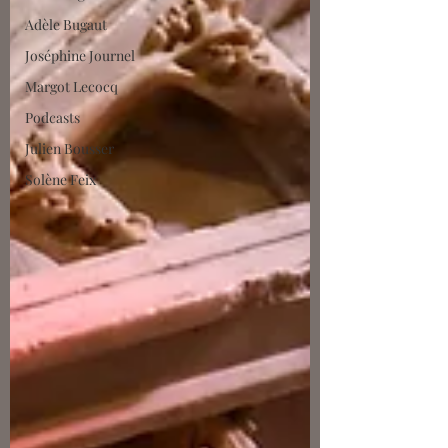
Adèle Bugaut
Joséphine Journel
Margot Lecocq
Podcasts
Julien Bousser
Solène Feix