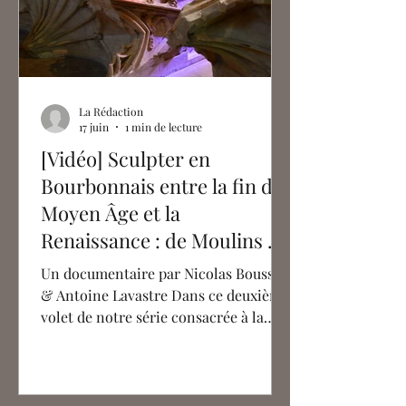
La Rédaction
17 juin
1 min de lecture
[Vidéo] Sculpter en
Bourbonnais entre la fin du
Moyen Âge et la
Renaissance : de Moulins à
Montluçon
Un documentaire par Nicolas Bousser
& Antoine Lavastre Dans ce deuxième
volet de notre série consacrée à la
sculpture aux XVe et XVIe siècles, nous
vous offrons une plongée au cœur de
l'ancien duché de Bourbon, l'une des
plus puissantes principautés en