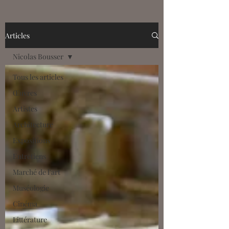
France à la fin du Moyen Âge et du
début de la Renaissance.
Accompagnés par Daniele Rivoletti
Articles
(Maître de conférences à l'Université
Nicolas Bousser
Clermont Auvergne), découvrez
comment les ducs et duchesses, avec
Tous les articles
en tête la célèbre Anne de Fr
Œuvres
Artistes
Architecture
Expositions
Entretiens
Marché de l'art
Muséologie
Cinéma
Littérature