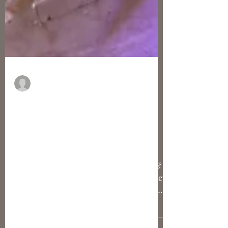
La Rédaction
[Vidéo] Sculpter en Bourbonnais
entre la fin du Moyen Âge et la
Renaissance : de Moulins à
Montluçon
Un documentaire par Nicolas Bousser &
Antoine Lavastre Dans ce deuxième volet
de notre série consacrée à la sculpture