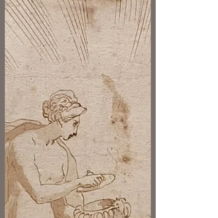
et atelier chez Sotheby's
Par Nicolas Bousser Tout comme la
sainte Catherine vendue chez Rossini en
2020 et préemptée par le musée des
Beaux-Arts de Dijon, ce triptyque de
Grégoire Guérard (vraisemblablement
avec intervention de l’atelier) est connu,
bien référencé dans la monographie de
Frédéric Elsig, et possède un bel
historique. Grégoire Guérard et atelier,
Triptyque de la Vierge à l'Enfant et saint
Jean-Baptiste. 1524. Jadis localisée dans la
collection d'Alberto J. Pani, l’œuvre,
estimée 120 000