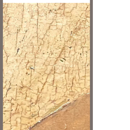
aux XVe et XVIe siècles, nous vous offrons
une plongée au cœur de l'ancien duché de
Bourbon, l'une des plus puissantes
principautés en France à la fin du Moyen
Âge et du début de la Renaissance.
Accompagnés par Daniele Rivoletti
(Maître de conférences à l'Université
Clermont Auvergne), découvrez
comment les ducs et duchesses, avec en
tête la célèbre Anne de Fr