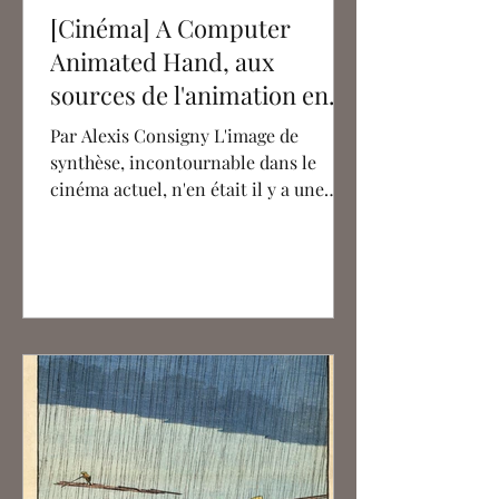
[Cinéma] A Computer
Animated Hand, aux
sources de l'animation en
images de synthèse
Par Alexis Consigny L'image de
synthèse, incontournable dans le
cinéma actuel, n'en était il y a une
cinquantaine d'années qu'à ses...