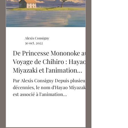
Alexis Consigny
30 oct. 2022
De Princesse Mononoke au
Voyage de Chihiro : Hayao
Miyazaki et l'animation
numérique
Par Alexis Consigny Depuis plusieurs
décennies, le nom d'Hayao Miyazaki
est associé à l'animation
traditionnelle. Toutefois, les années...