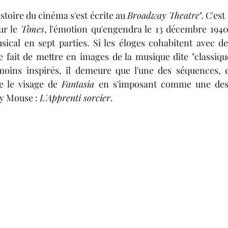
lexis Consigny
Adriana Dumielle-Chancelier
A
istoire du cinéma s'est écrite au 
Broadway Theatre
". C'es
r le 
Times
sical en sept parties. Si les éloges cohabitent avec des
Dargelos
Adèle Bugaut
Joséphine Journel
M
e fait de mettre en 
images
 de la musique dite "classiqu
oins inspirés, il demeure que l'une des séquences, e
e le visage de 
Fantasia 
en s'imposant comme une des p
Solène Feix
y Mouse : 
L'Apprenti sorcier
.