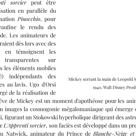
nti sorcier 
peut être 
isation en parallèle du 
mation 
Pinocchio
, pour 
eaufine le rendu des 
de. Les animateurs de 
aient dès lors avec des 
és, en témoignent les 
s transparentes sur 
ts les éléments mobiles 
é)
 indépendants des 
Mickey serrant la main de Leopold S
es au lavis. Ugo d'Orsi 
1940, Walt Disney Prod
gé de la réalisation de 
rêve de Mickey est un moment d'apothéose pour les ani
n 
images
 la cosmogonie mégalomaniaque qui émerge de
i, figurant un Stokowski hyperbolique dirigeant des astr
e 
L'Apprenti sorcier
, son faciès est développé dans un pr
im Natwick, animateur du Prince de 
Blanche-Neige et