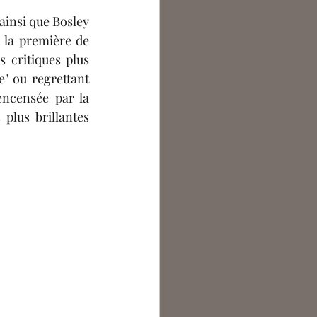
ntoine Bouchet
t ainsi que Bosley 
, l'émotion qu'engendra le 13 décembre 1940 la première de 
 critiques plus 
argot Lecocq
e" ou regrettant 
ncensée par la 
lus brillantes 