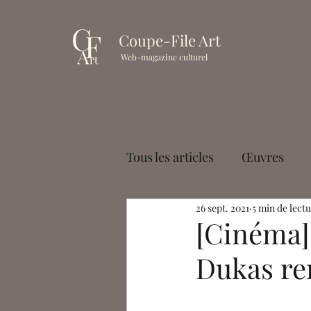
Coupe-File Art
Web-magazine culturel
Tous les articles
Œuvres
26 sept. 2021
5 min de lect
Muséologie
Cinéma
[Cinéma]
Dukas re
Paul Palayer
Antoine La