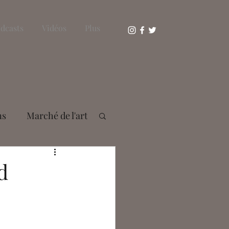
dcasts
Vidéos
Plus
ns
Marché de l'art
s Bousser
d
aie