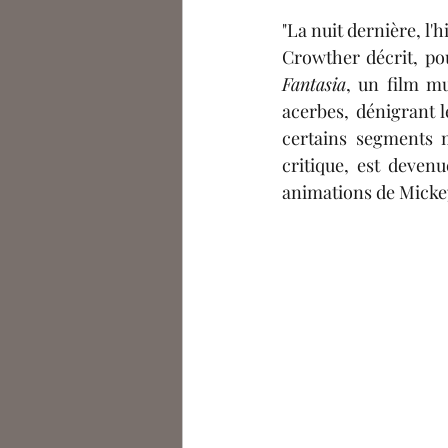
Célia De Saint Riquier
A
"La nuit dernière, l'h
Crowther décrit, pou
Fantasia
, un film mu
Arno Le Monnyer
Eléa 
acerbes, dénigrant l
certains segments m
critique, est devenu
Podcasts
Julien Bousser
animations de Micke