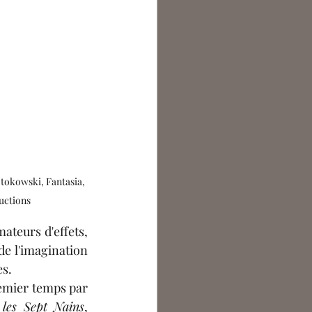
tokowski, Fantasia, 
uctions
mateurs 
d'effets
, 
 l'imagination 
es.
emier temps par 
 les Sept Nains
, 