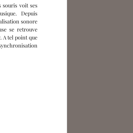
 souris voit ses 
sique. Depuis 
alisation sonore 
se se retrouve 
A tel point que 
ynchronisation 