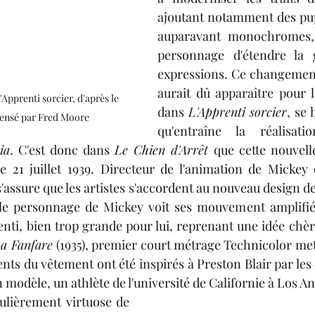
ajoutant notamment des pupi
auparavant monochromes, 
personnage d'étendre la
expressions. Ce changement
aurait dû apparaître pour l
Apprenti sorcier, d'après le 
dans 
L'Apprenti sorcier
, se 
ensé par Fred Moore
qu'entraîne la réalisati
ia
. C'est donc dans 
Le Chien d'Arrêt 
que cette nouvell
le 21 juillet 1939. Directeur de l'animation de Mickey
'assure que les artistes s'accordent au nouveau design de 
, le personnage de Mickey voit ses mouvement amplifiés
enti, bien trop grande pour lui, reprenant une idée chère
a Fanfare 
(1935), premier court métrage Technicolor mett
ts du vêtement ont été inspirés à Preston Blair par les 
modèle, un athlète de l'université de Californie à Los An
ulièrement virtuose de 