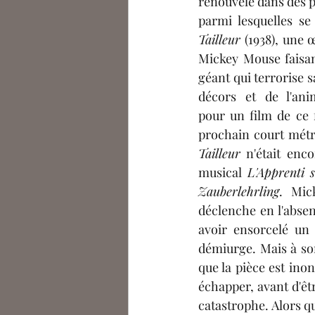
renouvelé dans des p
parmi lesquelles se
Tailleur 
(1938), une 
Mickey Mouse faisan
géant qui terrorise s
décors et de l'anim
pour un film de ce 
prochain court métra
Tailleur
 n'était enc
musical 
L'Apprenti s
Zauberlehrling
. Mic
déclenche en l'abse
avoir ensorcelé un 
démiurge. Mais à son
que la pièce est inon
échapper, avant d'êt
catastrophe. Alors qu