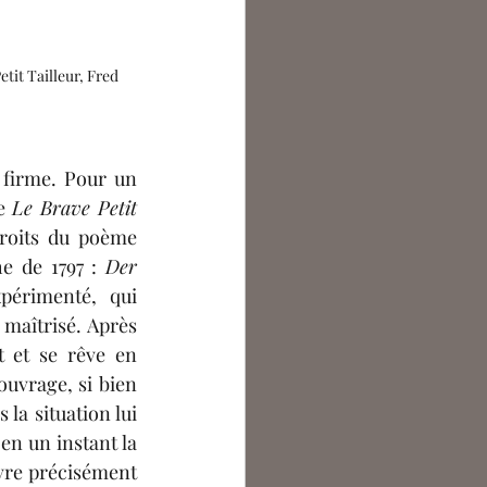
tit Tailleur, Fred 
firme. Pour un 
e 
Le Brave Petit 
droits du poème 
e de 1797 : 
Der 
périmenté, qui 
maîtrisé. Après 
t et se rêve en 
ouvrage, si bien 
s 
la situation lui 
en un instant la 
ivre précisément 