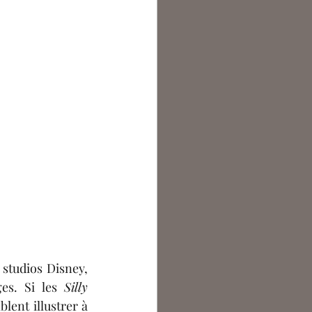
studios Disney, 
es. Si les 
Silly 
ent illustrer à 