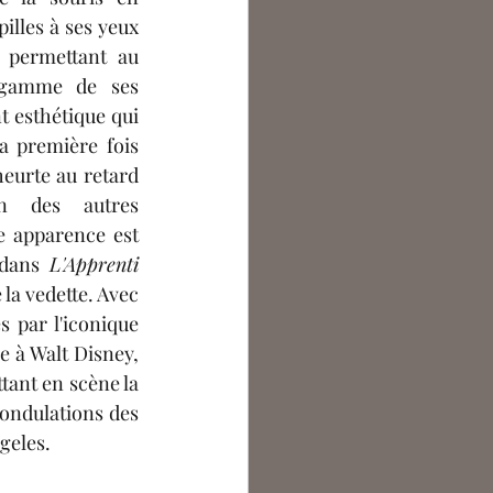
lles à ses yeux 
permettant au 
 gamme de ses 
 esthétique qui 
a première fois 
heurte au retard 
on des autres 
e apparence est 
 dans 
L'Apprenti 
la vedette. Avec 
 par l'iconique 
 à Walt Disney, 
ant en scène la 
ondulations des 
geles.