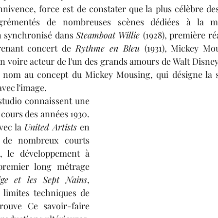
nnivence, force est de constater que la plus célèbre des
grémentés de nombreuses scènes dédiées à la mu
n synchronisé dans 
Steamboat Willie 
(1928), première ré
renant concert de 
Rythme en Bleu 
(1931), Mickey Mou
 voire acteur de l'un des grands amours de Walt Disney. 
 nom au concept du Mickey Mousing, qui désigne la s
avec l'image.
studio connaissent une 
cours des années 1930. 
vec la 
United Artists
 en 
 de nombreux courts 
, le développement à 
premier long métrage 
ige et les Sept Nains
, 
 limites 
techniques de 
trouve
 Ce savoir-faire 