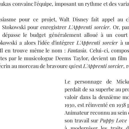
ukas convainc l'équipe, imposant un rythme et des variat
siasme pour ce projet, Walt Disney fait appel au ch
 Stokowski pour enregistrer 
L'Apprenti sorcier
. 
Or,
 par
e dépasse le budget généralement alloué à un court
kowski a alors l'idée d'intégrer 
L'Apprenti sorcier 
à u
 Il en trouve même le nom : 
Fantasia
. Celui-ci, compo
ites par le musicologue Deems Taylor, devient un film p
crin au morceau de bravoure qu'est 
L'Apprenti sorcier
, 
Le personnage de Micke
perdait de sa superbe au pro
valoir dans la deuxième mo
1930, est réinventé en 1938 
Animateur reconnu au sein d
son travail sur 
Puppy Love 
à moderniser les traits d