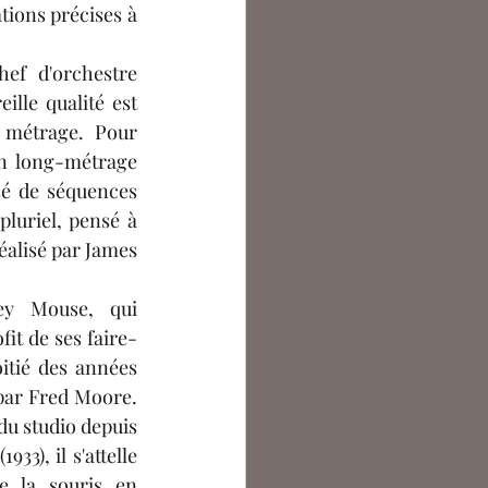
ions précises à 
ef d'orchestre 
eille qualité est 
 métrage. Pour 
n long-métrage 
sé de séquences 
luriel, pensé à 
réalisé par James 
y Mouse, qui 
fit de ses faire-
itié des années 
par Fred Moore. 
u studio depuis 
(1933), il s'attelle 
e la souris en 