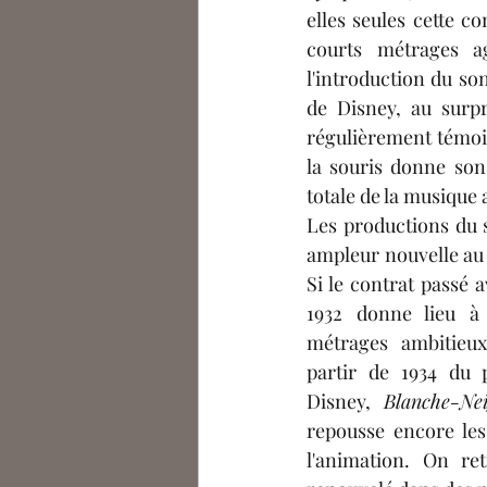
elles seules cette co
courts métrages a
l'introduction du so
de Disney, au surp
régulièrement témoin
la souris donne son
totale de la musique 
Les productions du 
ampleur nouvelle au 
Si le contrat passé a
1932 donne lieu à
métrages ambitieux
partir de 1934 du 
Disney, 
Blanche-Ne
repousse encore les
l'animation. On re