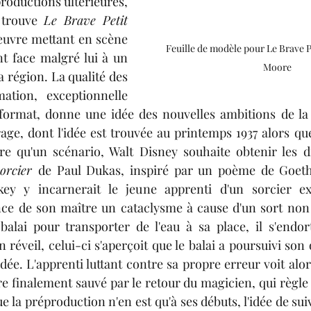
roductions ultérieures, 
 trouve 
Le Brave Petit 
œuvre mettant en scène 
Feuille de modèle pour Le Brave Pe
t face malgré lui à un 
Moore
a région. La qualité des 
ation, exceptionnelle 
format, donne une idée des nouvelles ambitions de la 
ge, dont l'idée est trouvée au printemps 1937 alors qu
ore qu'un scénario, Walt Disney souhaite obtenir les 
orcier 
de Paul Dukas, inspiré par un poème de Goeth
key y incarnerait le jeune apprenti d'un sorcier ex
nce de son maître un cataclysme à cause d'un sort non 
balai pour transporter de l'eau à sa place, il s'endor
 réveil, 
celui-ci
 s'aperçoit que le balai a poursuivi
son 
dée. L'apprenti luttant contre sa propre erreur voit 
alor
re finalement sauvé par le retour du magicien
,
qui règle 
e la préproduction n'en est qu'à ses débuts, l'idée de su