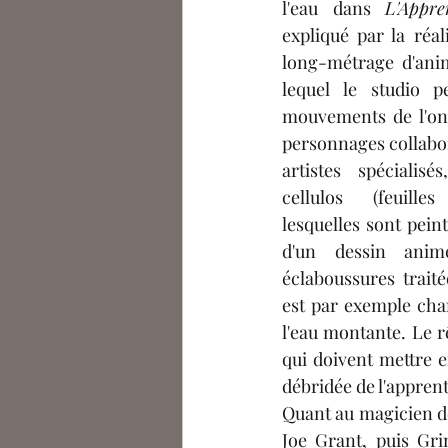
l'eau dans 
L'Appre
expliqué par la réal
long-métrage d'ani
lequel le studio p
mouvements de l'on
personnages collabor
artistes spécialis
cellulos 
(feuille
lesquelles sont pein
d'un dessin anim
éclaboussures traité
est par exemple char
l'eau montante. Le 
qui doivent mettre e
débridée de l'apprent
Quant au magicien d
Joe Grant, puis Gr