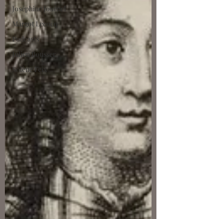
Joséphine Journel
Margot Lecocq
Podcasts
Julien Bousser
Solène Feix