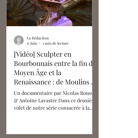
La Rédaction
17 juin
1 min de lecture
[Vidéo] Sculpter en
Bourbonnais entre la fin du
Moyen Âge et la
Renaissance : de Moulins à
Montluçon
Un documentaire par Nicolas Bousser
& Antoine Lavastre Dans ce deuxième
volet de notre série consacrée à la
sculpture aux XVe et XVIe siècles, nous
vous offrons une plongée au cœur de
l'ancien duché de Bourbon, l'une des
plus puissantes principautés en