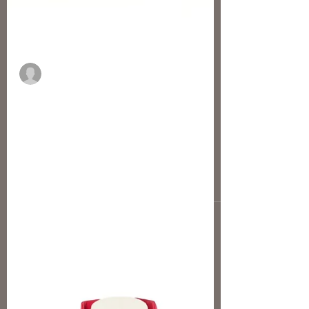
Margaux Granier
L'art du gant parfumé
Par Margaux Granier-Weber Dans la
boutique feutrée du maître parfumeur
régnait une effervescence olfactive,
mélange d’agrumes, de musc,...