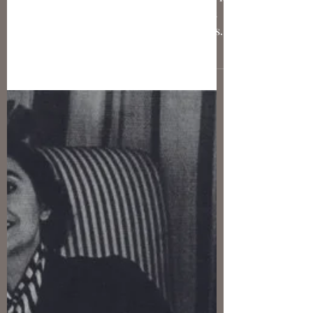
Margaux Granier
Jean Patou (1887-1936), le couturier
esthète
Par Margaux Granier-Weber Le nom de la
maison Patou ne vous est peut-être pas
inconnu, mais celui de son fondateur est
quelque peu tombé...