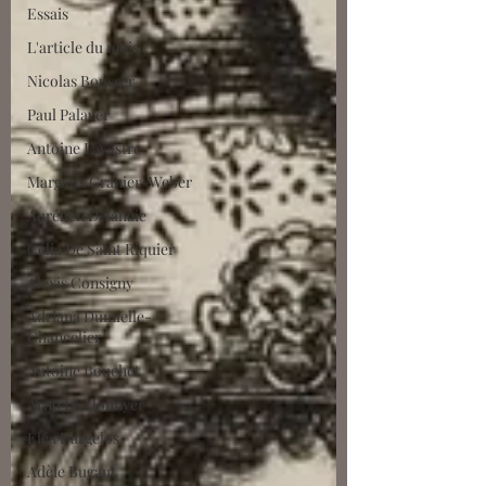
Essais
L'article du mois
Nicolas Bousser
Paul Palayer
Antoine Lavastre
Margaux Granier-Weber
Aurélien Delahaie
Célia De Saint Riquier
Alexis Consigny
Adriana Dumielle-
Chancelier
Antoine Bouchet
Arno Le Monnyer
Eléa Dargelos
Adèle Bugaut