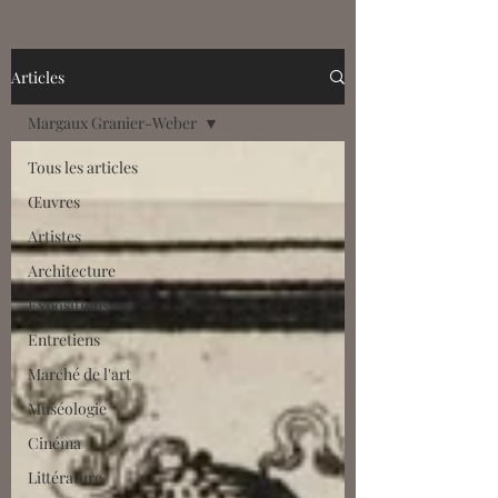
France à la fin du Moyen Âge et du
début de la Renaissance.
Accompagnés par Daniele Rivoletti
Articles
(Maître de conférences à l'Université
Margaux Granier-Weber
Clermont Auvergne), découvrez
comment les ducs et duchesses, avec
Tous les articles
en tête la célèbre Anne de Fr
Œuvres
Artistes
Architecture
Expositions
Entretiens
Marché de l'art
Muséologie
Cinéma
Littérature