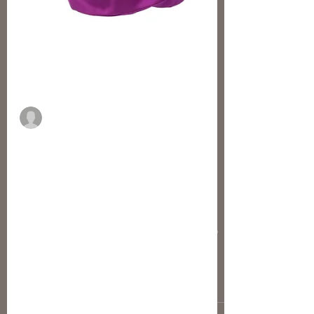
Margaux Granier
« De Chanel à Saint Laurent, une
garde-robe Haute Couture », la
vente de mode événement
Christie's