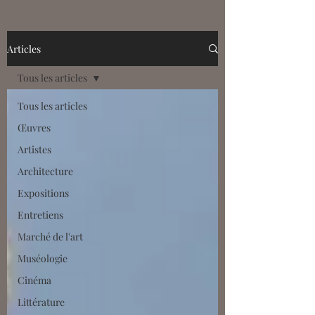
France à la fin du Moyen Âge et du
début de la Renaissance.
Accompagnés par Daniele Rivoletti
Articles
(Maître de conférences à l'Université
Tous les articles
Clermont Auvergne), découvrez
comment les ducs et duchesses, avec
Tous les articles
en tête la célèbre Anne de Fr
Œuvres
Artistes
Architecture
Expositions
Entretiens
Marché de l'art
Muséologie
Cinéma
Littérature