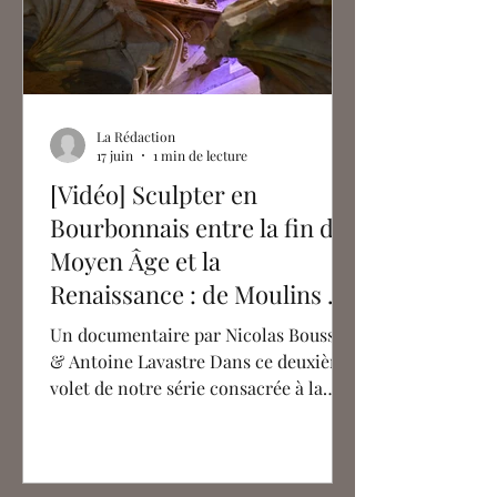
La Rédaction
17 juin
1 min de lecture
[Vidéo] Sculpter en
Bourbonnais entre la fin du
Moyen Âge et la
Renaissance : de Moulins à
Montluçon
Un documentaire par Nicolas Bousser
& Antoine Lavastre Dans ce deuxième
volet de notre série consacrée à la
sculpture aux XVe et XVIe siècles, nous
vous offrons une plongée au cœur de
l'ancien duché de Bourbon, l'une des
plus puissantes principautés en