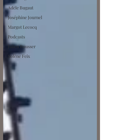
Adèle Bugaut
Joséphine Journel
Margot Lecocq
Podcasts
Julien Bousser
Solène Feix