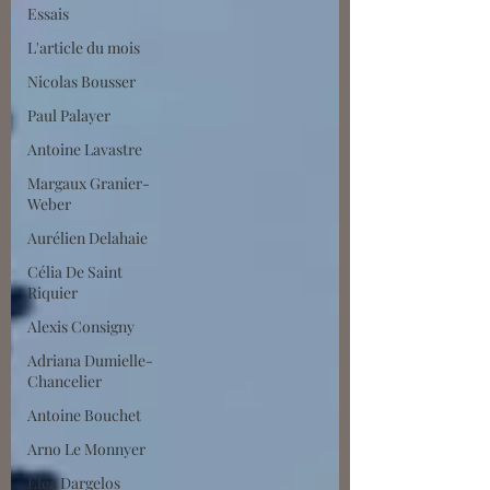
Essais
L'article du mois
Nicolas Bousser
Paul Palayer
Antoine Lavastre
Margaux Granier-
Weber
Aurélien Delahaie
Célia De Saint
Riquier
Alexis Consigny
Adriana Dumielle-
Chancelier
Antoine Bouchet
Arno Le Monnyer
Eléa Dargelos