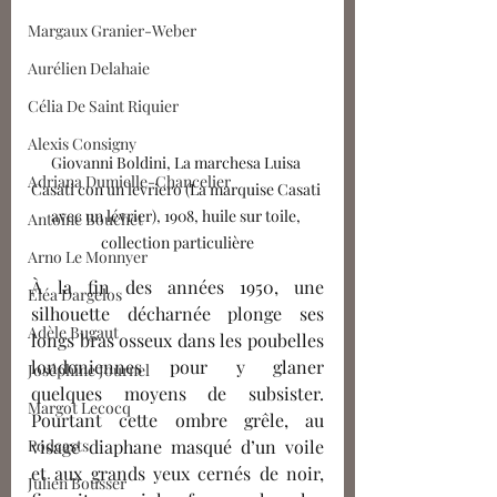
Margaux Granier-Weber
Aurélien Delahaie
Célia De Saint Riquier
Alexis Consigny
Giovanni Boldini, La marchesa Luisa 
Adriana Dumielle-Chancelier
Casati con un levriero (La marquise Casati 
avec un lévrier), 1908, huile sur toile, 
Antoine Bouchet
collection particulière
Arno Le Monnyer
À la fin des années 1950, une 
Eléa Dargelos
silhouette décharnée plonge ses 
Adèle Bugaut
longs bras osseux dans les poubelles 
londoniennes pour y glaner 
Joséphine Journel
quelques moyens de subsister. 
Margot Lecocq
Pourtant cette ombre grêle, au 
Podcasts
visage diaphane masqué d’un voile 
et aux grands yeux cernés de noir, 
Julien Bousser