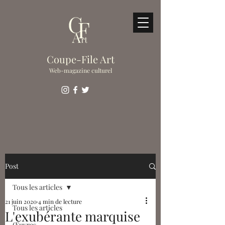
Coupe-File Art
Web-magazine culturel
Post
Tous les articles
21 juin 2020
4 min de lecture
Tous les articles
L'exubérante marquise
Œuvres