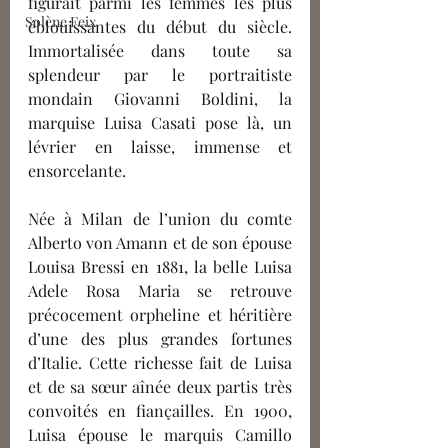
figurait parmi les femmes les plus 
Solène Feix
éblouissantes du début du siècle. 
Immortalisée dans toute sa 
splendeur par le portraitiste 
mondain Giovanni Boldini, la 
marquise Luisa Casati pose là, un 
lévrier en laisse, immense et 
ensorcelante.
Née à Milan de l’union du comte 
Alberto von Amann et de son épouse 
Louisa Bressi en 1881, la belle Luisa 
Adele Rosa Maria se retrouve 
précocement orpheline et héritière 
d’une des plus grandes fortunes 
d’Italie. Cette richesse fait de Luisa 
et de sa sœur aînée deux partis très 
convoités en fiançailles. En 1900, 
Luisa épouse le marquis Camillo 