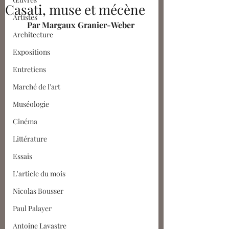
Casati, muse et mécène
Artistes
Par Margaux Granier-Weber
Architecture
Expositions
Entretiens
Marché de l'art
Muséologie
Cinéma
Littérature
Essais
L'article du mois
Nicolas Bousser
Paul Palayer
Antoine Lavastre