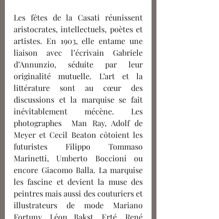
Les fêtes de la Casati réunissent 
aristocrates, intellectuels, poètes et 
artistes. En 1903, elle entame une 
liaison avec l’écrivain Gabriele 
d’Annunzio, séduite par leur 
originalité mutuelle. L’art et la 
littérature sont au cœur des 
discussions et la marquise se fait 
inévitablement mécène. Les 
photographes  Man Ray, Adolf de 
Meyer et Cecil Beaton côtoient les 
futuristes Filippo Tommaso 
Marinetti, Umberto Boccioni ou 
encore Giacomo Balla. La marquise 
les fascine et devient la muse des 
peintres mais aussi des couturiers et 
illustrateurs de mode Mariano 
Fortuny, Léon Bakst, Erté, René 