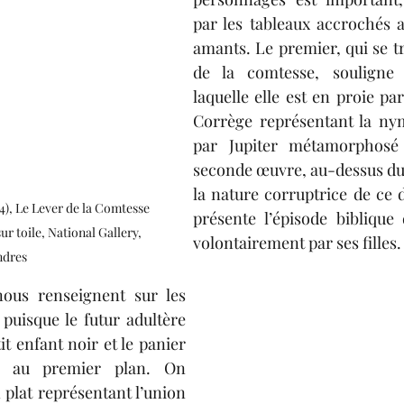
par les tableaux accrochés 
amants. Le premier, qui se t
de la comtesse, souligne l
laquelle elle est en proie pa
Corrège représentant la nym
par Jupiter métamorphosé
seconde œuvre, au-dessus du n
la nature corruptrice de ce d
4), Le Lever de la Comtesse 
présente l’épisode biblique
sur toile, National Gallery, 
volontairement par ses filles.
ndres
ous renseignent sur les 
uisque le futur adultère 
it enfant noir et le panier 
s au premier plan. On 
 plat représentant l’union 