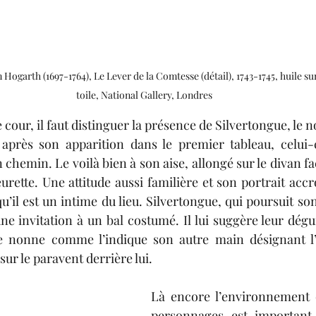
 Hogarth (1697-1764), Le Lever de la Comtesse (détail), 1743-1745, huile sur
toile, National Gallery, Londres
cour, il faut distinguer la présence de Silvertongue, le no
é après son apparition dans le premier tableau, celui-
chemin. Le voilà bien à son aise, allongé sur le divan fa
leurette. Une attitude aussi familière et son portrait acc
u’il est un intime du lieu. Silvertongue, qui poursuit so
ne invitation à un bal costumé. Il lui suggère leur dégui
e nonne comme l’indique son autre main désignant l’
ur le paravent derrière lui.
Là encore l’environnement q
personnages est important