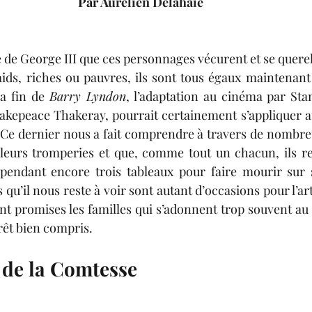
Par 
Aurélien Delahaie
lexis Consigny
Adriana Dumielle-Chancelier
A
e de George III que ces personnages vécurent et se querel
Dargelos
Adèle Bugaut
Joséphine Journel
M
ids, riches ou pauvres, ils sont tous égaux maintenant 
la fin de 
Barry Lyndon
, l’adaptation au cinéma par Sta
kepeace Thakeray, pourrait certainement s’appliquer a
Solène Feix
Ce dernier nous a fait comprendre à travers de nombreux
 leurs tromperies et que, comme tout un chacun, ils re
cependant encore trois tableaux pour faire mourir sur 
s qu’il nous reste à voir sont autant d’occasions pour l’ar
ont promises les familles qui s’adonnent trop souvent au
rêt bien compris.
 de la Comtesse