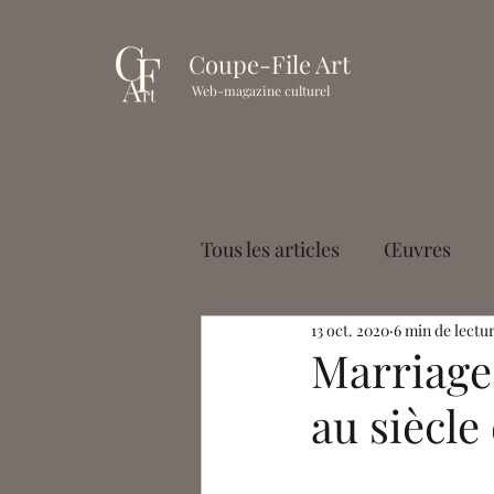
Coupe-File Art
Web-magazine culturel
Tous les articles
Œuvres
13 oct. 2020
6 min de lectu
Muséologie
Cinéma
Marriage
au siècle
Paul Palayer
Antoine La