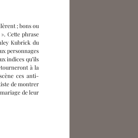
ntoine Bouchet
lèrent ; bons ou 
argot Lecocq
». Cette phrase 
nley Kubrick du 
ux personnages 
 indices qu’ils 
tourneront à la 
scène ces anti-
tiste de montrer 
 mariage de leur 