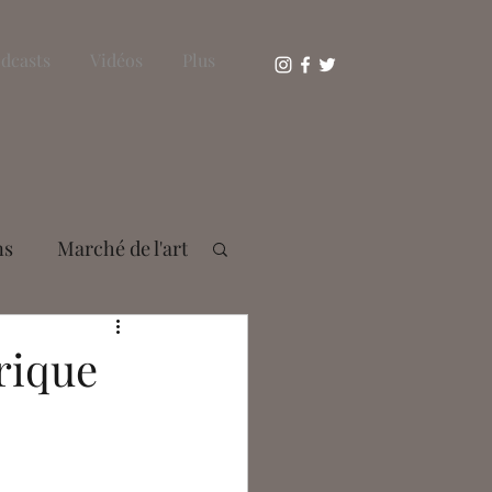
dcasts
Vidéos
Plus
ns
Marché de l'art
s Bousser
rique
aie