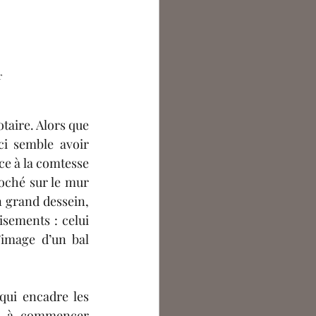
 
taire. Alors que 
ci semble avoir 
ce à la comtesse 
roché sur le mur 
n grand dessein, 
sements : celui 
image d’un bal 
ui encadre les 
, à commencer 