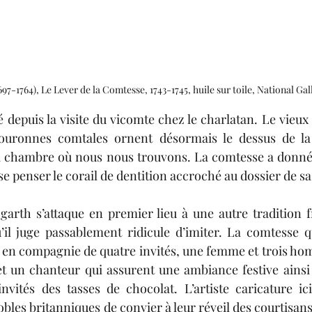
97-1764), Le Lever de la Comtesse, 1743-1745, huile sur toile, National Ga
 depuis la visite du vicomte chez le charlatan. Le vieux 
 couronnes comtales ornent désormais le dessus de la c
 la chambre où nous nous trouvons. La comtesse a donné
e penser le corail de dentition accroché au dossier de sa
arth s’attaque en premier lieu à une autre tradition f
il juge passablement ridicule d’imiter. La comtesse qu
t en compagnie de quatre invités, une femme et trois hom
t un chanteur qui assurent une ambiance festive ainsi 
nvités des tasses de chocolat. L’artiste caricature ici
bles britanniques de convier à leur réveil des courtisans