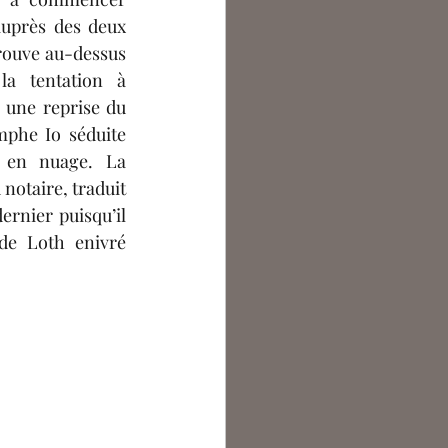
auprès des deux 
rouve au-dessus 
a tentation à 
r une reprise du 
phe Io séduite 
 en nuage. La 
otaire, traduit 
ernier puisqu’il 
 de Loth enivré 