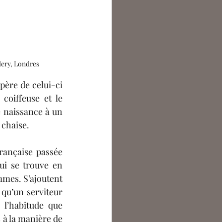
llery, Londres
père de celui-ci 
oiffeuse et le 
 naissance à un 
 chaise.
rançaise passée 
i se trouve en 
mes. S’ajoutent 
qu’un serviteur 
 l’habitude que 
 à la manière de 