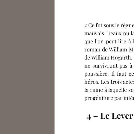
Célia De Saint Riquier
A
« Ce fut sous le règn
Arno Le Monnyer
Eléa 
mauvais, beaux ou la
que l’on peut lire à 
roman de William Ma
Podcasts
Julien Bousser
de William Hogarth. 
ne survivront pas à
poussière. Il faut 
héros. Les trois acte
la ruine à laquelle s
progéniture par inté
4 – Le Lever