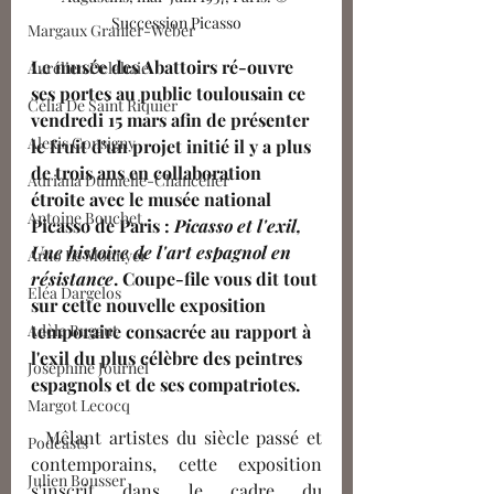
Succession Picasso
Margaux Granier-Weber
Le musée des Abattoirs ré-ouvre 
Aurélien Delahaie
ses portes au public toulousain ce 
Célia De Saint Riquier
vendredi 15 mars afin de présenter 
Alexis Consigny
le fruit d'un projet initié il y a plus 
de trois ans en collaboration 
Adriana Dumielle-Chancelier
étroite avec le musée national 
Antoine Bouchet
Picasso de Paris : 
Picasso et l'exil, 
Une histoire de l'art espagnol en 
Arno Le Monnyer
résistance
. Coupe-file vous dit tout 
Eléa Dargelos
sur cette nouvelle exposition 
temporaire consacrée au rapport à 
Adèle Bugaut
l'exil du plus célèbre des peintres 
Joséphine Journel
espagnols et de ses compatriotes.
Margot Lecocq
  Mêlant artistes du siècle passé et 
Podcasts
contemporains, cette exposition 
Julien Bousser
s'inscrit dans le cadre du 