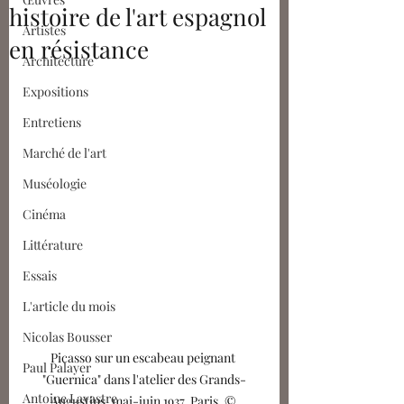
histoire de l'art espagnol
Artistes
en résistance
Architecture
Expositions
Entretiens
Marché de l'art
Muséologie
Cinéma
Littérature
Essais
L'article du mois
Nicolas Bousser
Picasso sur un escabeau peignant 
Paul Palayer
"Guernica" dans l'atelier des Grands-
Antoine Lavastre
Augustins, mai-juin 1937, Paris. © 