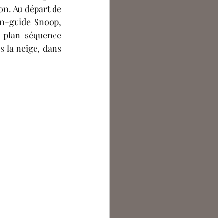
n. Au départ de 
n-guide Snoop, 
 plan-séquence 
 la neige, 
dans 