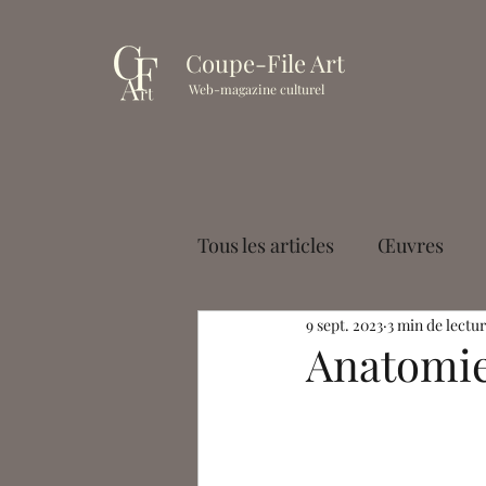
Coupe-File Art
Web-magazine culturel
Tous les articles
Œuvres
9 sept. 2023
3 min de lectu
Muséologie
Cinéma
Anatomie
Paul Palayer
Antoine La