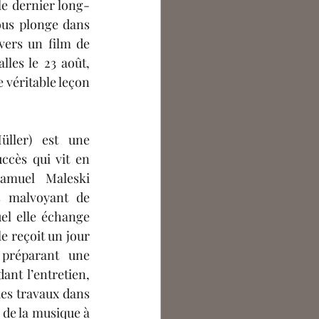
le dernier long-
ntoine Bouchet
ous plonge dans 
vers un film de 
procès puissant. Sorti en salles le 23 août, 
argot Lecocq
 est une véritable leçon 
ller) est une 
cès qui vit en 
muel Maleski 
s malvoyant de 
el
 elle échange 
e reçoit un jour 
 préparant une 
nt l’entretien, 
des travaux dans 
 de la musique à 