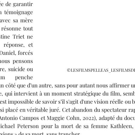
e de garantir 
n témoignage 
 avec sa mère 
 résonne tout 
tine Triet ne 
réponse, et 
aniel, forcés 
nous pensons 
re, suicide ou 
©LESFILMSPELLEAS_LESFILMSD
lm penche 
un côté que d’un autre, sans pour autant nous affirmer un
e, qui intervient à un moment stratégique du film, sem
est impossible de savoir s’il
 s'agit d'une
vision réelle ou b
si placé en véritable juré. Cet abandon du spectateur rap
(Antonio Campos et Maggie Cohn, 2022), adapté du docum
chael Peterson pour la mort de sa femme Kathleen, q
rsions » de sa mort, sans trancher.