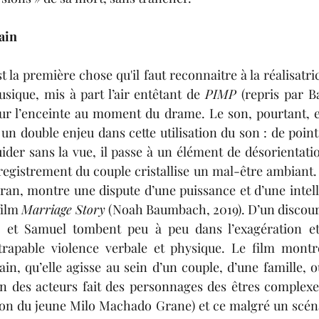
ain
st la première chose 
qu'il faut
reconnaitre à la réalisatric
ique, mis à part l’air entêtant de 
PIMP 
(repris par 
sur l’enceinte au moment du drame. Le son, pourtant, e
 un double enjeu dans cette utilisation du son : de poin
uider sans la vue, il passe à un élément de désorientatio
egistrement du couple cristallise un mal-être ambiant. 
écran, montre une dispute d’une puissance et d’une intel
ilm 
Marriage Story
 (Noah Baumbach, 2019). D’un discour
 et Samuel tombent peu à peu dans l’exagération et l’
ttrapable violence verbale et physique. Le film montre
ain, 
qu’elle
 agisse au sein d’un couple
,
 d’une famille, o
on 
des
acteurs fait des personnages des êtres complexes
tion du jeune Milo Machado Grane) et ce malgré un scéna