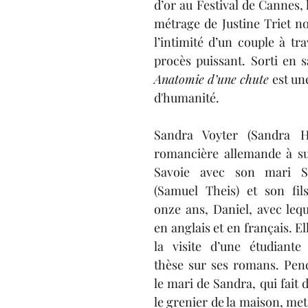
d’or au Festival de Cannes, 
lexis Consigny
Adriana Dumielle-Chancelier
A
métrage de Justine Triet n
l’intimité d’un couple à tra
Dargelos
Adèle Bugaut
Joséphine Journel
M
Anatomie d’une chute
d'humanité. 
Solène Feix
Sandra Voyter (Sandra Hü
romancière allemande à suc
Savoie avec son mari Sa
(Samuel Theis) et 
son fil
onze ans, Daniel,
 avec 
lequ
en anglais et en français. Ell
la visite d’une étudiante
thèse sur ses romans. Penda
le mari de Sandra
,
 qui fait 
le grenier de la maison
,
 met