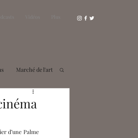
dcasts
Vidéos
Plus
ns
Marché de l'art
s Bousser
 cinéma
aie
er d’une Palme 