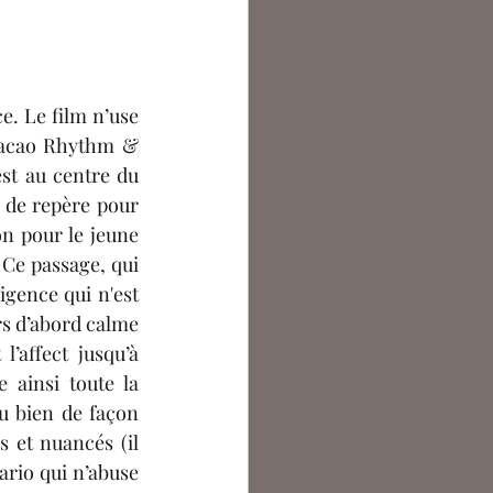
e. Le film n’use 
Bacao Rhythm & 
st au centre du 
t de repère pour 
n pour le jeune 
Ce passage, qui 
ligence 
qui
 n'est 
s d’abord calme 
affect jusqu’à 
 ainsi toute la 
u bien de façon 
 et nuancés (il 
rio qui n’abuse 