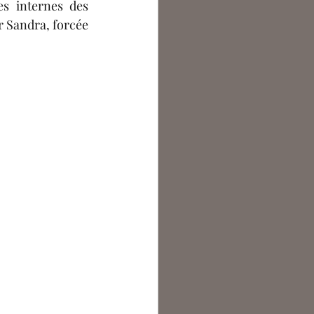
s internes des 
r Sandra, forcée 