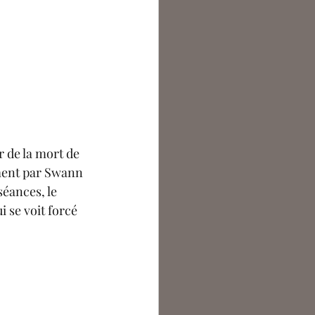
r de la mort de 
ment par Swann 
éances, le 
i se voit forcé 