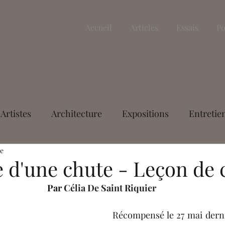
Accueil
Articles
Essais
Po
Artistes
Architecture
Expositions
Entretie
re
Littérature
Essais
L'article du mois
Nicola
 d'une chute - Leçon de
Par 
Célia De Saint Riquier
vastre
Margaux Granier-Weber
Aurélien Delah
Récompensé le 27 mai derni