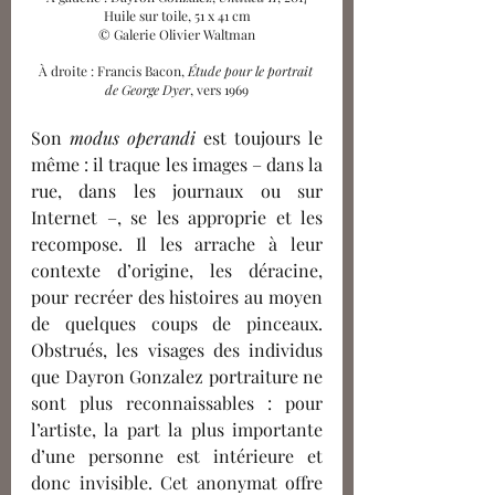
Huile sur toile, 51 x 41 cm
© Galerie Olivier Waltman
À droite : Francis Bacon, 
Étude pour le portrait 
de George Dyer
, vers 1969
Son 
modus operandi 
est toujours le 
même : il traque les images – dans la 
rue, dans les journaux ou sur 
Internet –, se les approprie et les 
recompose. Il les arrache à leur 
contexte d’origine, les déracine, 
pour recréer des histoires au moyen 
de quelques coups de pinceaux. 
Obstrués, les visages des individus 
que Dayron Gonzalez portraiture ne 
sont plus reconnaissables : pour 
l’artiste, la part la plus importante 
d’une personne est intérieure et 
donc invisible. Cet anonymat offre 