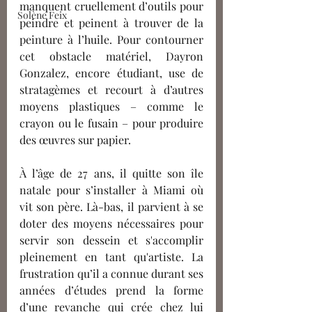
manquent cruellement d’outils pour 
Solène Feix
peindre et peinent à trouver de la 
peinture à l’huile. Pour contourner 
cet obstacle matériel, Dayron 
Gonzalez, encore étudiant, use de 
stratagèmes et recourt à d’autres 
moyens plastiques – comme le 
crayon ou le fusain – pour produire 
des œuvres sur papier.
À l’âge de 27 ans, il quitte son île 
natale pour s’installer à Miami où 
vit son père. Là-bas, il parvient à se 
doter des moyens nécessaires pour 
servir son dessein
et s'accomplir 
pleinement en tant qu'artiste.
 La 
frustration qu’il a connue durant ses 
années d’étude
s
 prend la forme 
d’une revanche qui cré
e
 chez lui 