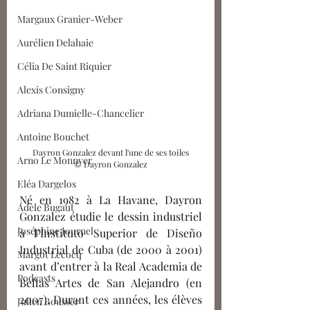
Margaux Granier-Weber
Aurélien Delahaie
Célia De Saint Riquier
Alexis Consigny
Adriana Dumielle-Chancelier
Antoine Bouchet
Dayron Gonzalez devant l'une de ses toiles
Arno Le Monnyer
© Dayron Gonzalez
Eléa Dargelos
Né en 1982 à La Havane, Dayron 
Adèle Bugaut
Gonzalez étudie le dessin industriel 
Joséphine Journel
à l’Instituto Superior de Diseño 
Industrial de Cuba 
(de 2000 à 2001) 
Margot Lecocq
avant d’entrer à la Real Academia de 
Podcasts
Bellas Artes de San Alejandro
 (en 
2007)
. Durant ces années, les élèves 
Julien Bousser