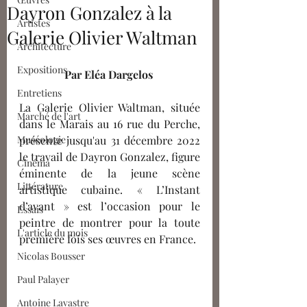
Dayron Gonzalez à la
Artistes
Galerie Olivier Waltman
Architecture
Expositions
Par Eléa Dargelos
Entretiens
La G
alerie Olivier Waltman, située 
Marché de l'art
dans le Marais au 16 rue du Perche, 
Muséologie
présente jusqu'au 31 décembre 2022 
le travail de Dayron Gonzalez, figure 
Cinéma
éminente de la jeune scène 
Littérature
artistique cubaine. « L’Instant 
d’avant » est l’occasion pour le 
Essais
peintre de montrer pour la toute 
L'article du mois
première fois ses œuvres en France.
Nicolas Bousser
Paul Palayer
Antoine Lavastre