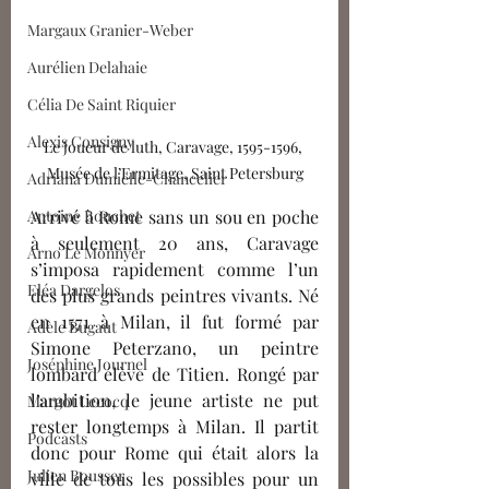
Margaux Granier-Weber
Aurélien Delahaie
Célia De Saint Riquier
Alexis Consigny
Le joueur de luth, Caravage, 1595-1596, 
Musée de l’Ermitage, Saint Petersburg
Adriana Dumielle-Chancelier
Arrivé à Rome sans un sou en poche 
Antoine Bouchet
à seulement 20 ans, Caravage 
Arno Le Monnyer
s’imposa rapidement comme l’un 
Eléa Dargelos
des plus grands peintres vivants. Né 
en 1571 à Milan, il fut formé par 
Adèle Bugaut
Simone Peterzano, un peintre 
Joséphine Journel
lombard élève de Titien. Rongé par 
l’ambition, le jeune artiste ne put 
Margot Lecocq
rester longtemps à Milan. Il partit 
Podcasts
donc pour Rome qui était alors la 
Julien Bousser
ville de tous les possibles pour un 