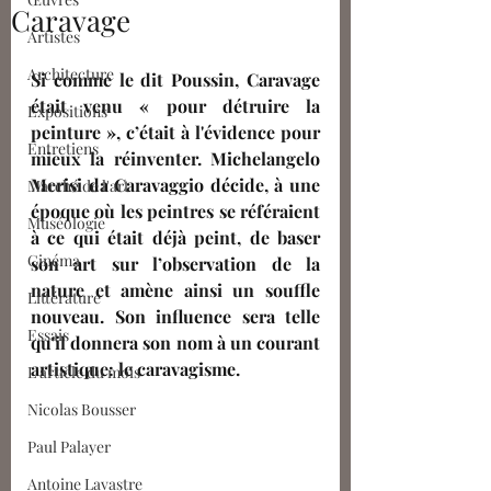
Caravage
Artistes
Architecture
Si comme le dit Poussin, Caravage 
était venu « pour détruire la 
Expositions
peinture », c’était à l'évidence pour 
Entretiens
mieux la réinventer. Michelangelo 
Merisi da Caravaggio décide, à une 
Marché de l'art
époque où les peintres se référaient 
Muséologie
à ce qui était déjà peint, de baser 
Cinéma
son art sur l’observation de la 
nature et amène ainsi un souffle 
Littérature
nouveau. Son influence sera telle 
Essais
qu'il donnera son nom à un courant 
artistique: le caravagisme.
L'article du mois
Nicolas Bousser
Paul Palayer
Antoine Lavastre