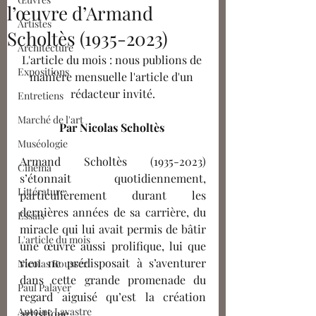
l’œuvre d’Armand
Artistes
Scholtès (1935-2023)
Architecture
L'article du mois : nous publions de 
Expositions
manière mensuelle l'article d'un 
rédacteur invité.
Entretiens
Marché de l'art
Par Nicolas Scholtès 
Muséologie
Armand Scholtès (1935-2023) 
Cinéma
s’étonnait quotidiennement, 
Littérature
particulièrement durant les 
dernières années de sa carrière, du 
Essais
miracle qui lui avait permis de bâtir 
L'article du mois
une œuvre aussi prolifique, lui que 
rien ne prédisposait à s’aventurer 
Nicolas Bousser
dans cette grande promenade du 
Paul Palayer
regard aiguisé qu’est la création 
Antoine Lavastre
artistique. 