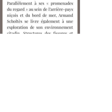
Parallèlement à ses « promenades 
du regard » au sein de l’arrière-pays 
niçois et du bord de mer, Armand 
Scholtès se livre également à une 
exploration de son environnement 
citadin. Structures des fissures et 
failles des trottoirs, et surtout 
présence végétale souvent 
éphémère, telles les feuilles mortes 
du boulevard qui borde son atelier, 
donnent lieu à une série de grandes 
aquarelles, émouvantes et 
poétiques. De même, il éprouve une 
véritable fascination pour 
l’architecture des arbres, dont 
l’exemple le plus représentatif est le 
gigantesque araucaria qui se trouve 
dans son jardin, à portée de vue de 
sa table de travail. Cet araucaria 