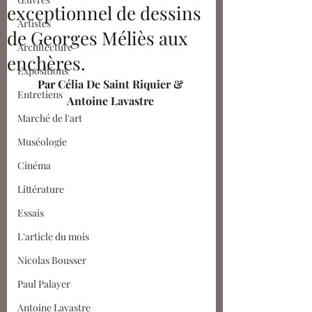
exceptionnel de dessins
Artistes
de Georges Méliès aux
Architecture
enchères.
Expositions
Par 
Célia De Saint Riquier
 & 
Entretiens
Antoine Lavastre
Marché de l'art
Muséologie
Cinéma
Littérature
Essais
L'article du mois
Nicolas Bousser
Paul Palayer
Antoine Lavastre