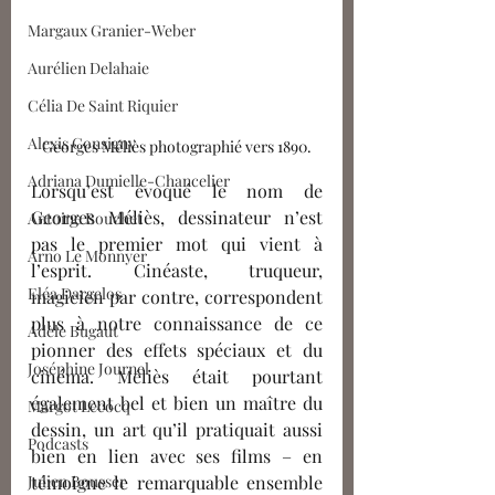
Margaux Granier-Weber
Aurélien Delahaie
Célia De Saint Riquier
Alexis Consigny
Georges Méliès photographié vers 1890.
Adriana Dumielle-Chancelier
Lorsqu’est évoqué le nom de 
Georges Méliès, dessinateur n’est 
Antoine Bouchet
pas le premier mot qui vient à 
Arno Le Monnyer
l’esprit. Cinéaste, truqueur, 
Eléa Dargelos
magicien par contre, correspondent 
plus à notre connaissance de ce 
Adèle Bugaut
pionner des effets spéciaux et du 
Joséphine Journel
cinéma. Méliès était pourtant   
également bel et bien un maître du 
Margot Lecocq
dessin, un art qu’il pratiquait aussi 
Podcasts
bien en lien avec ses films – en 
témoigne le remarquable ensemble 
Julien Bousser