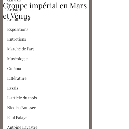
Groupe impérial en Mars
Artistes
et Vénus
Architecture
Expositions
Entretiens
Marché de l'art
Muséologie
Cinéma
Littérature
Essais
L'article du mois
Nicolas Bousser
Paul Palayer
Antoine Lavastre