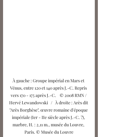
À gauche : Groupe impérial en Mars et 
Vénus, entre 120 et 140 après J.-C. Repris 
vers 170 - 175 après J.-C.    © 2008 RMN / 
Hervé Lewandowski   /   À droite : Arès dit 
"Arès Borghèse", œuvre romaine d'époque 
impériale (Ier - IIe siècle après J.-C. ?), 
marbre, H. : 2,11 m., musée du Louvre, 
Paris. © Musée du Louvre