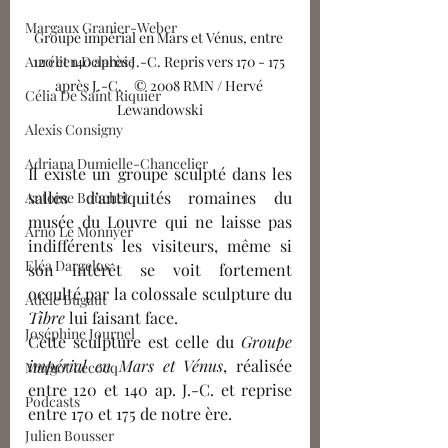
Margaux Granier-Weber
Groupe impérial en Mars et Vénus, entre 
120 et 140 après J.-C. Repris vers 170 - 175 
Aurélien Delahaie
après J.-C.    © 2008 RMN / Hervé 
Célia De Saint Riquier
Lewandowski
Alexis Consigny
Adriana Dumielle-Chancelier
Il existe un groupe sculpté dans les 
salles d’antiquités romaines du 
Antoine Bouchet
musée du Louvre qui ne laisse pas 
Arno Le Monnyer
indifférents les visiteurs, même si 
Eléa Dargelos
son intérêt se voit fortement 
occulté par la colossale sculpture du 
Adèle Bugaut
Tibre
 lui faisant face. 
Joséphine Journel
Cette sculpture est celle du 
Groupe 
impérial en Mars et Vénus
, réalisée 
Margot Lecocq
entre 120 et 140 ap. J.-C. et reprise 
Podcasts
entre 170 et 175 de notre ère. 
Julien Bousser