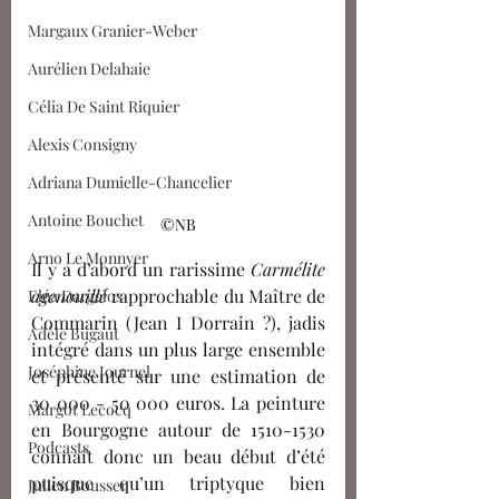
Margaux Granier-Weber
Aurélien Delahaie
Célia De Saint Riquier
Alexis Consigny
Adriana Dumielle-Chancelier
Antoine Bouchet
©NB
Arno Le Monnyer
Il y a d’abord un rarissime 
Carmélite 
agenouillé
 rapprochable du Maître de 
Eléa Dargelos
Commarin (Jean I Dorrain ?), jadis 
Adèle Bugaut
intégré dans un plus large ensemble 
Joséphine Journel
et présenté sur une estimation de 
30 000 - 50 000 euros. La peinture 
Margot Lecocq
en Bourgogne autour de 1510-1530 
Podcasts
connaît donc un beau début d’été 
puisque qu’un triptyque bien 
Julien Bousser