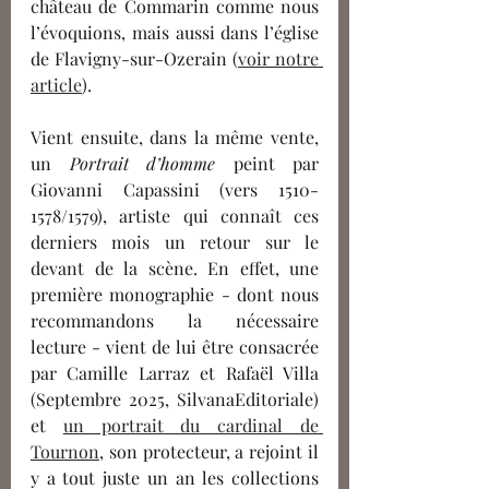
château de Commarin comme nous 
l’évoquions, mais aussi dans l’église 
de Flavigny-sur-Ozerain (
voir notre 
article
).  
Vient ensuite, dans la même vente, 
un 
Portrait d’homme
 peint par 
Giovanni Capassini (vers 1510-
1578/1579), artiste qui connaît ces 
derniers mois un retour sur le 
devant de la scène. En effet, une 
première monographie - dont nous 
recommandons la nécessaire 
lecture - vient de lui être consacrée 
par Camille Larraz et Rafaël Villa 
(Septembre 2025, SilvanaEditoriale) 
et 
un portrait du cardinal de 
Tournon
, son protecteur, a rejoint il 
y a tout juste un an les collections 