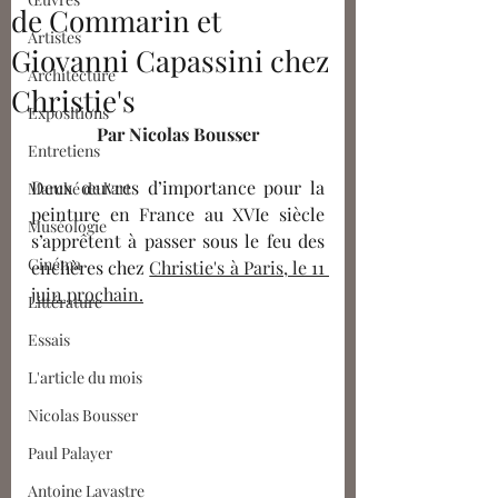
de Commarin et
Artistes
Giovanni Capassini chez
Architecture
Christie's
Expositions
Par Nicolas Bousser
Entretiens
Deux œuvres d’importance pour la 
Marché de l'art
peinture en France au XVIe siècle 
Muséologie
s’apprêtent à passer sous le feu des 
Cinéma
enchères chez 
Christie's à Paris, le 11 
juin prochain.
Littérature
Essais
L'article du mois
Nicolas Bousser
Paul Palayer
Antoine Lavastre