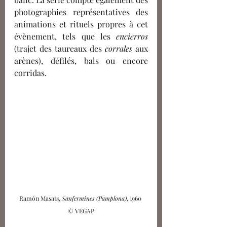
photographies représentatives des 
animations et rituels propres à cet 
évènement, tels que les 
encierros 
(trajet des taureaux des 
corrales 
aux 
arènes), défilés, bals ou encore 
corridas.
Ramón Masats, 
Sanfermines (Pamplona)
, 1960 
© 
VEGAP