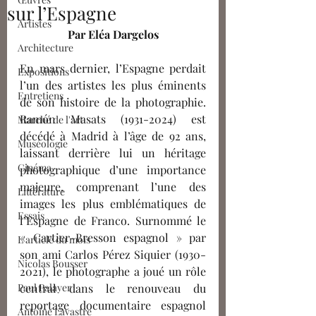
sur l’Espagne
Artistes
Par Eléa Dargelos
Architecture
En mars dernier, l’Espagne perdait 
Expositions
l’un des artistes les plus éminents 
Entretiens
de son histoire de la photographie. 
Ramón Masats (1931-2024) est 
Marché de l'art
décédé à Madrid à l’âge de 92 ans, 
Muséologie
laissant derrière lui un héritage 
Cinéma
photographique d’une importance 
majeure, comprenant l’une des 
Littérature
images les plus emblématiques de 
Essais
l’Espagne de Franco. Surnommé le 
« Cartier-Bresson espagnol » par 
L'article du mois
son ami Carlos Pérez Siquier (1930-
Nicolas Bousser
2021), le photographe a joué un rôle 
Paul Palayer
central dans le renouveau du 
reportage documentaire espagnol 
Antoine Lavastre