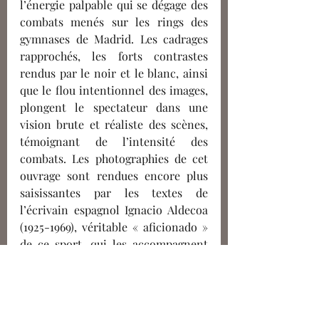
l’énergie palpable qui se dégage des 
combats menés sur les rings des 
gymnases de Madrid. Les cadrages 
rapprochés, les forts contrastes 
rendus par le noir et le blanc, ainsi 
que le flou intentionnel des images, 
plongent le spectateur dans une 
vision brute et réaliste des scènes, 
témoignant de l’intensité des 
combats. Les photographies de cet 
ouvrage sont rendues encore plus 
saisissantes par les textes de 
l’écrivain espagnol Ignacio Aldecoa 
(1925-1969), véritable « aficionado » 
de ce sport, qui les accompagnent 
sous forme de micro récits. Deux 
ans plus tard, Masats récidive avec 
un nouvel ouvrage intitulé 
Viejas 
historias de Castilla La Vieja
 (1964), 