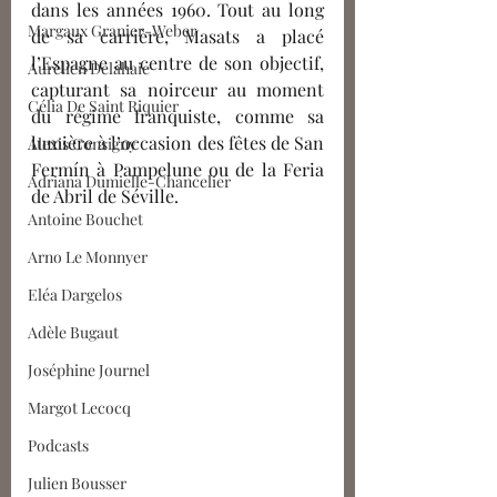
dans les années 1960. Tout au long 
Margaux Granier-Weber
de sa carrière, Masats a placé 
l’Espagne au centre de son objectif, 
Aurélien Delahaie
capturant sa noirceur au moment 
Célia De Saint Riquier
du régime franquiste, comme sa 
lumière à l’occasion des fêtes
de San 
Alexis Consigny
Fermín à Pampelune ou de la Feria 
Adriana Dumielle-Chancelier
de Abril de Séville.
Antoine Bouchet
Arno Le Monnyer
Eléa Dargelos
Adèle Bugaut
Joséphine Journel
Margot Lecocq
Podcasts
Julien Bousser