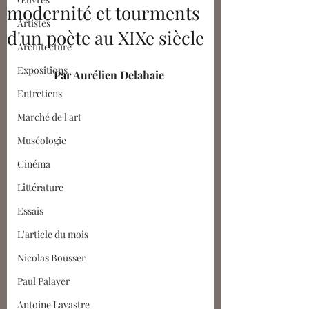
modernité et tourments
Artistes
d'un poète au XIXe siècle
Architecture
Expositions
Par 
Aurélien Delahaie
Entretiens
Marché de l'art
Muséologie
Cinéma
Littérature
Essais
L'article du mois
Nicolas Bousser
Paul Palayer
Antoine Lavastre