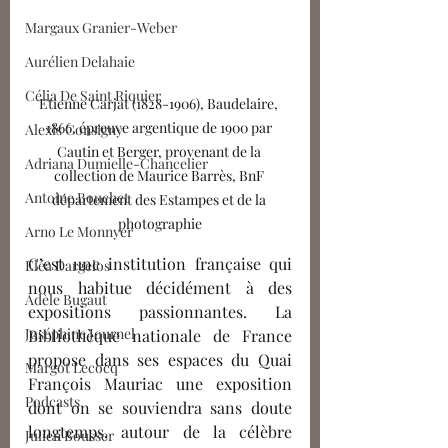
Margaux Granier-Weber
Aurélien Delahaie
Célia De Saint Riquier
Etienne Carjat (1828-1906), Baudelaire, 
1866, épreuve argentique de 1900 par 
Alexis Consigny
Cautin et Berger, provenant de la 
Adriana Dumielle-Chancelier
collection de Maurice Barrès, BnF 
Antoine Bouchet
département des Estampes et de la 
photographie
Arno Le Monnyer
C’est une institution française qui 
Eléa Dargelos
nous habitue décidément à des 
Adèle Bugaut
expositions passionnantes. La 
Joséphine Journel
Bibliothèque nationale de France 
propose dans ses espaces du Quai 
Margot Lecocq
François Mauriac une exposition 
Podcasts
dont on se souviendra sans doute  
longtemps,
 autour de la célèbre 
Julien Bousser