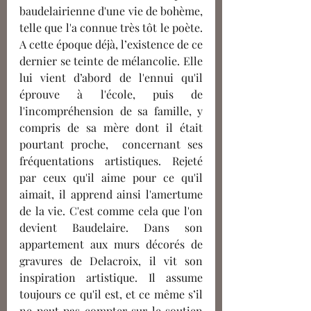
baudelairienne d'une vie de bohème
,
telle que l'a 
connue
 très tôt le poète. 
A
 cette époque 
déjà
, l’existence de ce 
dernier se teinte de mélancolie. Elle 
lui vient d’abord de l'ennui qu'il 
éprouve à l'école, puis de 
l'incompréhension de sa famille, y 
compris de sa mère dont il était 
pourtant proche, 
concernant
 ses 
fréquentations artistiques. Rejeté 
par ceux qu'il aime pour ce qu'il 
aimait, il apprend ainsi l'amertume 
de la vie. C'est 
comme cela
 que l'on 
devient Baudelaire. Dans son 
appartement aux murs décorés de 
gravures de Delacroix
, 
il vit son 
inspiration artistique. Il assume 
toujours ce qu'il est, et ce même s’il 
ne peut pas compter sur le soutien 