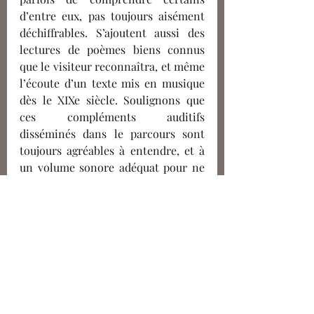
d’entre eux, pas toujours 
aisément
déchiffrables. S’ajoutent aussi des 
lectures de poèmes biens connus 
que le visiteur reconnaîtra, et même 
l’écoute d’un texte mis en musique 
dès le XIXe siècle. Soulignons que 
ces compléments auditifs 
disséminés dans le parcours sont 
toujours agréables à entendre, et à 
un volume sonore adéquat pour ne 
pas déranger les visiteurs de la salle 
toute entière.
N’oublions pas non plus les textes 
de qualité qui viennent commenter 
les vitrines et les cimaises : ceux-ci 
sont souvent 
brefs
 mais brillent par 
leur pertinence, ce qui ne manque 