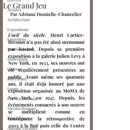
Le Grand Jeu
Artistes
Par 
Adriana Dumielle-Chancelier
Architecture
Expositions
L’oeil du siècle
, Henri Cartier-
Entretiens
Bresson n’a pas été ainsi surnommé 
par hasard. Depuis sa première 
Marché de l'art
exposition à la galerie Julien Levy à 
Muséologie
New York, en 1933, ses oeuvres ont 
Cinéma
été régulièrement présentées au 
public. Avant même ses quarante 
Littérature
ans, il était déjà honoré par une 
Essais
exposition organisée au MoMA de 
New York, en 1947. Depuis, les 
L'article du mois
événements consacrés à son oeuvre 
Nicolas Bousser
se multiplient comme en 
Paul Palayer
témoignent la rétrospective de 
2003 à la BnF puis celle du Centre 
Antoine Lavastre