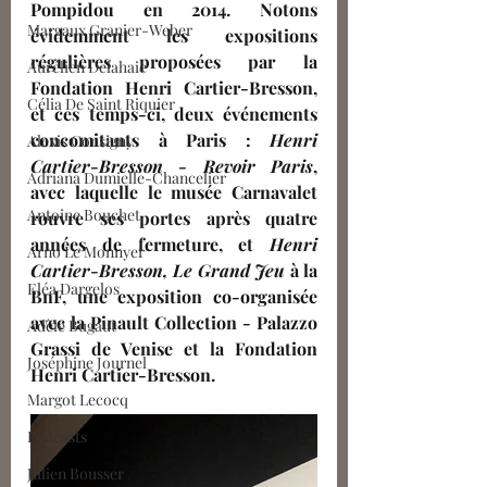
Pompidou en 2014. Notons 
Margaux Granier-Weber
évidemment les expositions 
régulières proposées par la 
Aurélien Delahaie
Fondation Henri Cartier-Bresson, 
Célia De Saint Riquier
et ces temps-ci, deux événements 
concomitants à Paris :
 Henri 
Alexis Consigny
Cartier-Bresson - Revoir Paris
, 
Adriana Dumielle-Chancelier
avec laquelle le musée Carnavalet 
Antoine Bouchet
rouvre ses portes après quatre 
années de fermeture, et
 Henri 
Arno Le Monnyer
Cartier-Bresson, Le Grand Jeu
 à la 
Eléa Dargelos
BnF, une exposition co-organisée 
avec la Pinault Collection - Palazzo 
Adèle Bugaut
Grassi de Venise et la Fondation 
Joséphine Journel
Henri Cartier-Bresson.
Margot Lecocq
Podcasts
Julien Bousser