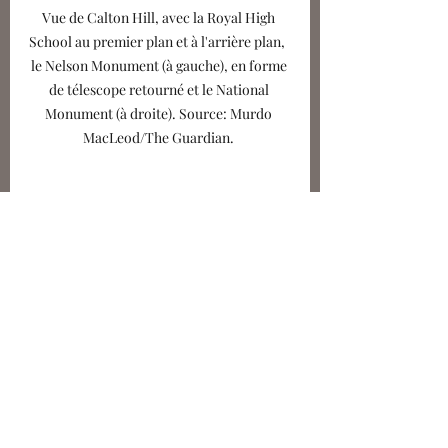
Vue de Calton Hill, avec la Royal High 
School au premier plan et à l'arrière plan,  
le Nelson Monument (à gauche), en forme 
de télescope retourné et le National 
Monument (à droite). Source: Murdo 
MacLeod/The Guardian. 
Rivalités Londoniennes et 
éclectisme 
Face à l’échec du nouveau 
Parthénon et devant ces 
transformations, les critiques ne 
tardent pas à pleuvoir : 
« Vous vous faites appeler 
Athéniens alors que vous 