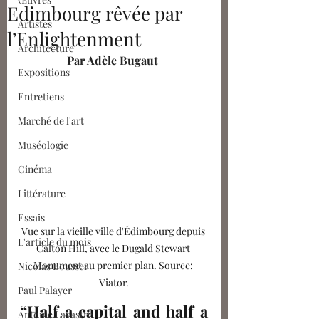
Edimbourg rêvée par
Artistes
l’Enlightenment
Architecture
Par Adèle Bugaut
Expositions
Entretiens
Marché de l'art
Muséologie
Cinéma
Littérature
Essais
Vue sur la vieille ville d'Édimbourg depuis 
L'article du mois
Calton Hill, avec le Dugald Stewart 
Monument au premier plan. Source: 
Nicolas Bousser
Viator.
Paul Palayer
“Half a capital and half a 
Antoine Lavastre