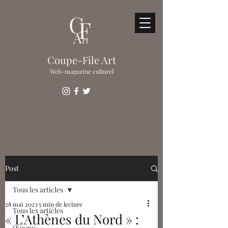
Coupe-File Art
Web-magazine culturel
Post
Tous les articles
28 mai 2023
5 min de lecture
Tous les articles
« L’Athènes du Nord » :
Œuvres