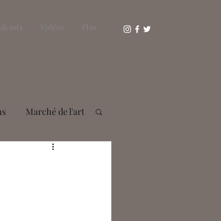
dcasts
Vidéos
Plus
ns
Marché de l'art
s Bousser
aie