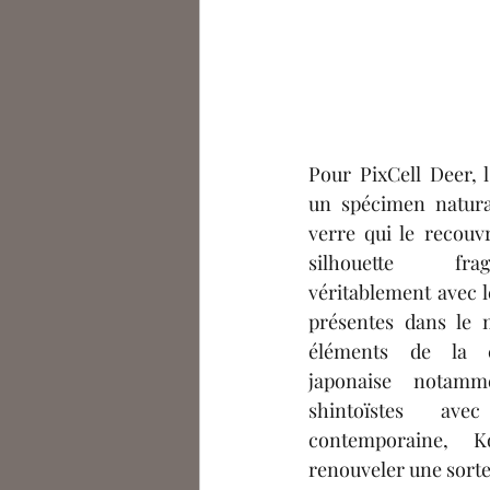
Pour PixCell Deer, l
un spécimen natura
verre qui le recouv
silhouette fra
véritablement avec l
présentes dans le 
éléments de la cul
japonaise notamme
shintoïstes ave
contemporaine, 
renouveler une sorte