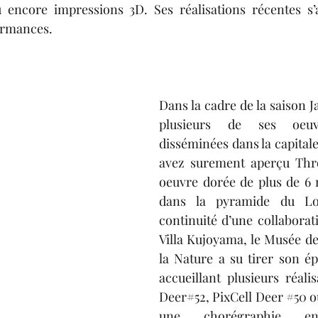
u encore impressions 3D. Ses réalisations récentes s’a
ormances.
Dans la cadre de la saison J
plusieurs de ses oeuv
disséminées dans la capitale
avez surement aperçu Thro
oeuvre dorée de plus de 6 m
dans la pyramide du Lou
continuité d’une collaborati
Villa Kujoyama, le Musée de 
la Nature a su tirer son ép
accueillant plusieurs réalis
Deer#52, PixCell Deer 
#50
 o
une chorégraphie enr