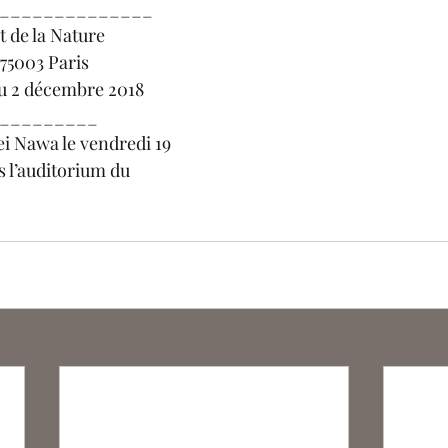
______________
t de la Nature
 75003 Paris
au 2 décembre 2018
_________
i Nawa le vendredi 19 
 l’auditorium du 
                                                                                