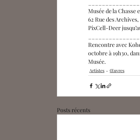
_______________
Musée de la Chasse e
62 Rue des Archives,
PixCell-Deer jusqu’
_______________
Rencontre avec Kohe
octobre à 19h30, dans
Musée.                                
Artistes
Œuvres
Posts récents