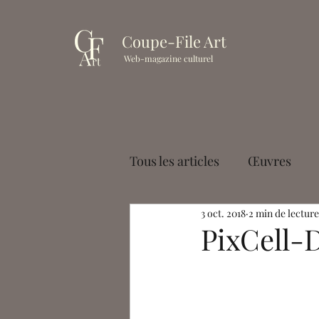
Coupe-File Art
Web-magazine culturel
Tous les articles
Œuvres
3 oct. 2018
2 min de lecture
Muséologie
Cinéma
PixCell-
Paul Palayer
Antoine La