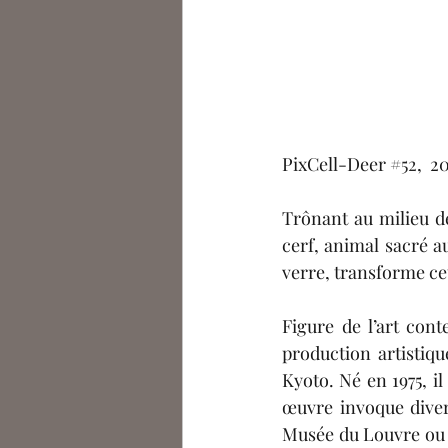
PixCell-Deer 
#52
,  2
Trônant au milieu d
cerf, animal sacré a
verre, transforme cet
Figure de l’art con
production artistiqu
Kyoto. Né en 1975, il
œuvre invoque diver
Musée du Louvre ou Pi