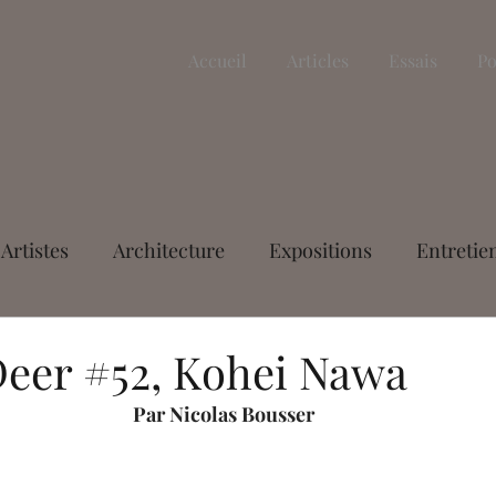
Accueil
Articles
Essais
Po
Artistes
Architecture
Expositions
Entretie
Littérature
Essais
L'article du mois
Nicola
Deer #52, Kohei Nawa
Par Nicolas Bousser
vastre
Margaux Granier-Weber
Aurélien Delah