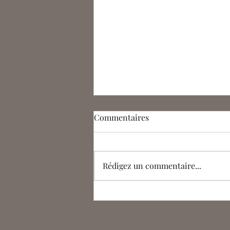
Commentaires
Rédigez un commentaire...
[Vidéo] Sculpter en
Bourbonnais entre la fin du
Moyen Âge et la Renaissance :