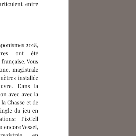
rticulent entre 
aponismes 2018, 
res ont été 
 française. Vous 
ne, magistrale 
ètres installée 
vre. Dans la 
on avec avec la 
la Chasse et de 
ingle du jeu en 
ations:  PixCell 
u encore Vessel, 
egistrée en 