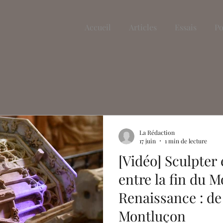
Accueil
Articles
Essais
Po
La Rédaction
17 juin
1 min de lecture
[Vidéo] Sculpter
entre la fin du M
Renaissance : de
Montluçon