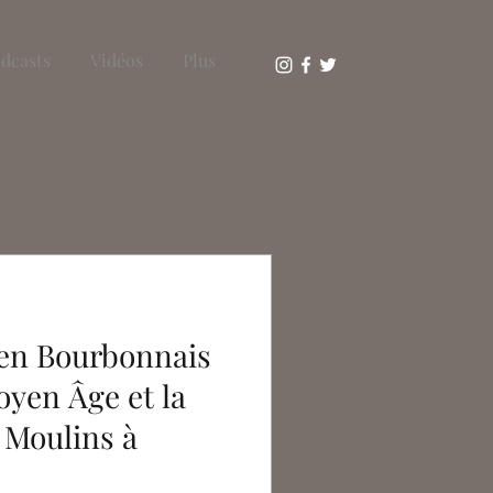
dcasts
Vidéos
Plus
 en Bourbonnais
oyen Âge et la
 Moulins à