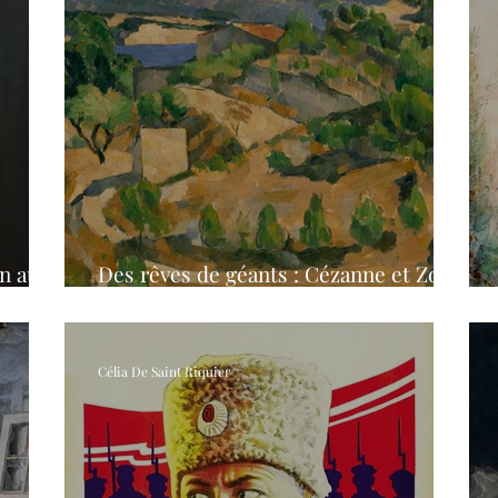
n au
Des rêves de géants : Cézanne et Zola
dans leur correspondance de jeunesse
Célia De Saint Riquier