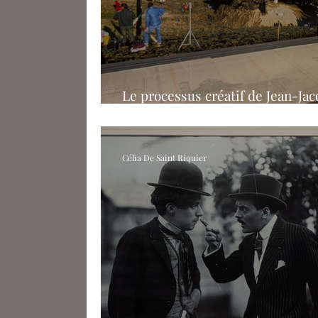
Joséphine Journel
Margot Leco
Le processus créatif de Jean-Ja
Annaud à la Fondation Pathé
Célia De Saint Riquier