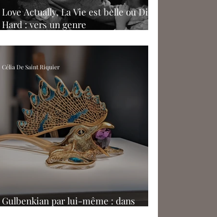
Love Actually, La Vie est belle ou Die
Hard : vers un genre
cinématographique du "film de Noël" ?
Célia De Saint Riquier
Gulbenkian par lui-même : dans
l’intimité d’un collectionneur