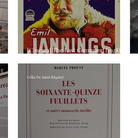
é
[Cinéma] The Last Command (1928) :
Inverser le crépuscule de sa gloire
Célia De Saint Riquier