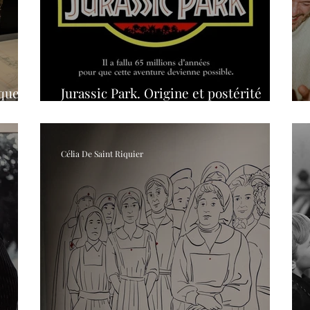
cq
Podcasts
Julien Bousser
Solène Feix
cques
Jurassic Park. Origine et postérité
d'une paléontologie glamour
Célia De Saint Riquier