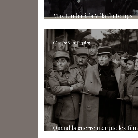
Max Linder à la Villa du temps
retrouvé
Célia De Saint Riquier
Quand la guerre marque les films
La Grande Illusion