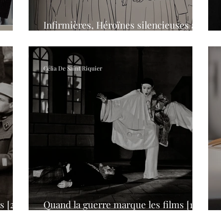
Infirmières, Héroïnes silencieuses au
musée de la Grande Guerre
Célia De Saint Riquier
 [2/-]
Quand la guerre marque les films [1/-]
Les Enfants du paradis