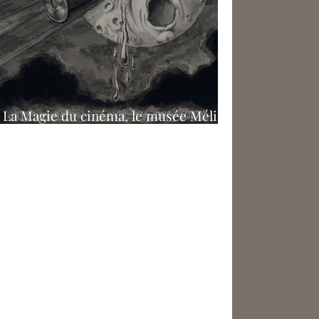
La Magie du cinéma, le musée Méliès
à la Cinémathèque française