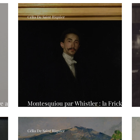
Célia De Saint Riquier
re au
Montesquiou par Whistler : la Frick
Collection au musée d'Orsay
Célia De Saint Riquier